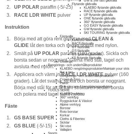
GW & SW fast glidvalla
Flytande glidvalla
UP POLAR
paraffin (-5/-25)
KLAEBO flytande glidvalla
RACE flytande glidvalla
RACE LDR WHITE
pulver
UP flytande glidvalla
ONE flytande glidvalla
360° flytande glidvalla
GO EASY flytande glidvalla
Instruktion
GW flytande glidvalla
SKI TOURING flytande glidvalla
Fästvalla
Börja med att göra rent glidytan med
CLEAN &
KLAEBO fästvalla
RACE fästvalla
GLIDE
låt den torka och sedan borsta med nylon.
GT fästvalla
GS fästvalla
Smält på
UP POLAR
paraffin (180 grader). Sickla och
GS flytande fästvalla
KS flytande fästvalla
borsta sedan ur noggrant. Gärna med stål, tagel och
Coatings
Rengörings- och underhållsprodukter
avsluta med nylon.
KLAEBO rengöringsprodukter
Maintain your skis
like a pro.
Applicera och värm in
RACE
LDR WHITE
pulver (160
Rengörings- och underhållsprodukter
Crown & Zero
grader). Låt det svalna, sickla och borsta ur noggrant.
Paket
Skin ski care & rengöringsprodukter
Börja med stål för att få fram strukturen sedan borsta
TOOLS SERIE
och polera med tagel samt nylon.
KLAEBO verktyg
360° verktyg
Ryggsäckar & Väskor
Alpine verktyg
Fäste
Borstar
Roto borstar
Korkar
GS BASE SUPER
Cloths & Fibertex
Sicklar
GS BLUE
(-5/-15)
Ski vise
Vallajärn
Sports