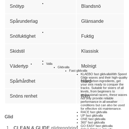
Snötyp
Blandsnö
Spårunderlag
Glänsande
Snöfuktighet
Fuktig
Skidstil
Klassisk
Valla
Vädertyp
Molnigt
Glidvalla
Fast glidvalla
KLAEBO fast glidvalla
With Speed
Glide waxes and their high-quality
Spårhårdhet
Hård
hydrocarbon ingredients, get
your skis ready to conquer the
tracks. Suitable for skiers of all
levels, from beginners to
professional racers, these waxes
Snöns renhet
Ren
not only provide reliable
performance in all weather
conditions but can also be used
for effective ski maintenance.
RACE fast glidvalla
UP fast glidvalla
Glid
ONE fast glidvalla
360° fast glidvalla
GO EASY fast glidvalla
CLEAN & GLIDE
glidrengöring