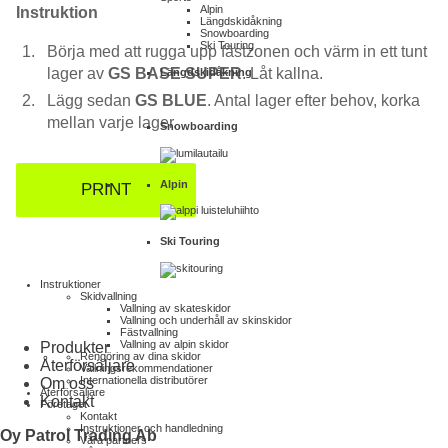
Alpin
Instruktion
Längdskidåkning
Snowboarding
Ski Touring
Börja med att rugga upp fästzonen och värm in ett tunt
lager av
GS BASE SUPER
. Låt kallna.
Längdskidåkning
Lägg sedan
GS BLUE
. Antal lager efter behov, korka
mellan varje lager.
Snowboarding
Alpin
PRINT
Ski Touring
Instruktioner
Skidvallning
Vallning av skateskidor
Vallning och underhåll av skinskidor
Fästvallning
Vallning av alpin skidor
Produkter
Rengöring av dina skidor
Återförsäljare
Vallnings­rekommendationer
Internationella distributörer
Om oss
Återförsäljare
Kontakt
Företaget
Kontakt
Instruktioner och handledning
Oy Patrol Trading Ab
Våra partners