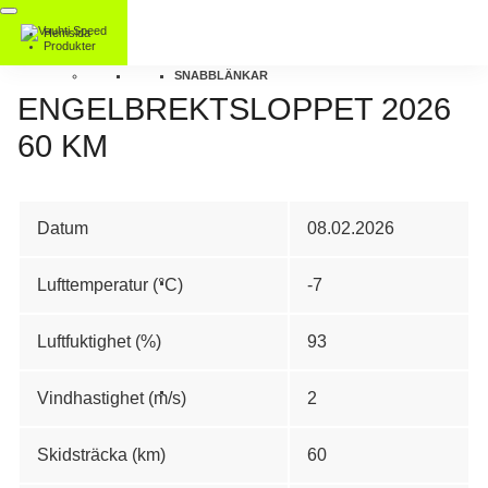
Hemsida
Produkter
SNABBLÄNKAR
ENGELBREKTSLOPPET 2026
60 KM
Datum
08.02.2026
Lufttemperatur (°C)
-7
Luftfuktighet (%)
93
Vindhastighet (m/s)
2
Skidsträcka (km)
60