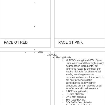
PACE GT RED
PACE GT PINK
Valla
Glidvalla
Fast glidvalla
KLAEBO fast glidvalla
With Speed
Glide waxes and their high-quality
hydrocarbon ingredients, get
your skis ready to conquer the
tracks. Suitable for skiers of all
levels, from beginners to
professional racers, these waxes
not only provide reliable
performance in all weather
conditions but can also be used
for effective ski maintenance.
RACE fast glidvalla
UP fast glidvalla
ONE fast glidvalla
360° fast glidvalla
GO EASY fast glidvalla