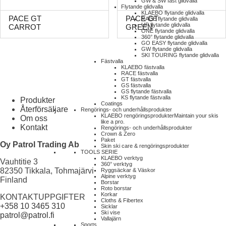
GW & SW fast glidvalla
Flytande glidvalla
KLAEBO flytande glidvalla
PACE GT
PACE GT
RACE flytande glidvalla
UP flytande glidvalla
CARROT
GREEN
ONE flytande glidvalla
360° flytande glidvalla
GO EASY flytande glidvalla
GW flytande glidvalla
SKI TOURING flytande glidvalla
Fästvalla
KLAEBO fästvalla
RACE fästvalla
GT fästvalla
GS fästvalla
GS flytande fästvalla
KS flytande fästvalla
Produkter
Coatings
Återförsäljare
Rengörings- och underhållsprodukter
KLAEBO rengöringsprodukter
Maintain your skis
Om oss
like a pro.
Kontakt
Rengörings- och underhållsprodukter
Crown & Zero
Paket
Oy Patrol Trading Ab
Skin ski care & rengöringsprodukter
TOOLS SERIE
KLAEBO verktyg
Vauhtitie 3
360° verktyg
82350 Tikkala, Tohmajärvi
Ryggsäckar & Väskor
Alpine verktyg
Finland
Borstar
Roto borstar
Korkar
KONTAKTUPPGIFTER
Cloths & Fibertex
+358 10 3465 310
Sicklar
Ski vise
patrol@patrol.fi
Vallajärn
Sports