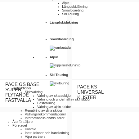
Alpin
Längdskidåkning
Snowboarding
Ski Touring
Längdskidåkning
Snowboarding
Alpin
Ski Touring
PACE GS BASE
PACE KS
Instruktioner
SUPER
UNIVERSAL
Skidvallning
FLYTANDE
Vallning av skateskidor
KLISTER
Vallning och underhåll av skinskidor
FÄSTVALLA
Fästvallning
Vallning av alpin skidor
Rengöring av dina skidor
Vallnings­rekommendationer
Internationella distributörer
Återförsäljare
Företaget
Kontakt
Instruktioner och handledning
Våra partners