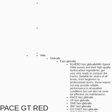
Valla
Glidvalla
Fast glidvalla
KLAEBO fast glidvalla
With Speed
Glide waxes and their high-quality
hydrocarbon ingredients, get
your skis ready to conquer the
tracks. Suitable for skiers of all
levels, from beginners to
professional racers, these waxes
not only provide reliable
performance in all weather
conditions but can also be used
for effective ski maintenance.
RACE fast glidvalla
UP fast glidvalla
ONE fast glidvalla
PACE GT RED
360° fast glidvalla
GO EASY fast glidvalla