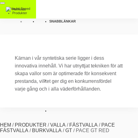
Hemsida
Produkter
SNABBLÄNKAR
Kärnan i vår syntetiska serie ligger i dess
innovativa innehåll. Vi har utnyttjat tekniken för att
skapa vallor som är optimerade för konsekvent
prestanda, vilket ger dig en konkurrensfördel
varje gång och i alla väderförhållanden.
HEM
/
PRODUKTER
/
VALLA
/
FÄSTVALLA
/
PACE
FÄSTVALLA
/
BURKVALLA
/
GT
/
PACE GT RED