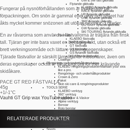
GW & SW fast glidvalla
Flytande glidvalla
KLAEBO flytande glidvalla
Fungerar på nysnöförhållanden som är markerade på
RACE flytande glidvalla
UP flytande glidvalla
förpackningen. Om snön är gammal eller grov och spåret har
ONE flytande glidvalla
360° flytande glidvalla
åkts mycket kommer snözonen att utökas till cirka -3 grader.
GO EASY flytande glidvalla
GW flytande glidvalla
SKI TOURING flytande glidvalla
En av råvarorna som används i fästvallorna är trätjära från finsk
Fästvalla
KLAEBO fästvalla
tall. Tjäran ger inte bara vaxet en behaglig lukt, utan också ett
RACE fästvalla
GT fästvalla
brett verkningsområde och lättare vaxningsegenskaper.
GS fästvalla
GS flytande fästvalla
Tjärade fästvallor är särskilt lämpliga för motionärer, även om
KS flytande fästvalla
Coatings
Rengörings- och underhållsprodukter
deras egenskaper också är tillräckligt bra för mer krävande
KLAEBO rengöringsprodukter
Maintain your skis
like a pro.
skidåkare.
Rengörings- och underhållsprodukter
Crown & Zero
Paket
PACE GT RED FÄSTVALLA
Skin ski care & rengöringsprodukter
45g
TOOLS SERIE
KLAEBO verktyg
+1/-1°C
360° verktyg
Vauhti GT Grip wax YouTube video
Ryggsäckar & Väskor
Alpine verktyg
Borstar
Roto borstar
Korkar
Cloths & Fibertex
RELATERADE PRODUKTER
Sicklar
Ski vise
Vallajärn
Sports