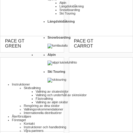
Alpin
Längdskidåkning
Snowboarding
Ski Touring
Längdskidåkning
Snowboarding
PACE GT
PACE GT
GREEN
CARROT
Alpin
Ski Touring
Instruktioner
Skidvallning
Vallning av skateskidor
Vallning och underhåll av skinskidor
Fästvallning
Vallning av alpin skidor
Rengöring av dina skidor
Vallnings­rekommendationer
Internationella distributörer
Återförsäljare
Företaget
Kontakt
Instruktioner och handledning
Våra partners