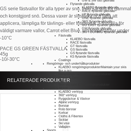
GW & SW fast glidvalla
Flytande glidvalla
KLAEBO flytande glidvalla
GS serie fästvallor för alla typer av snö, men särskilt för gammal
RACE flytande glidvalla
UP flytande glidvalla
och konstgjord snö. Dessa vaxer är slitstarka och lätta att
ONE flytande glidvalla
360° flytande glidvalla
applicera, lämpliga för tävlings- eller fritidsbruk. Fästvalla för
GO EASY flytande glidvalla
GW flytande glidvalla
väldigt varmare vallor, Carrot ellet Blue, vid temperaturer under
SKI TOURING flytande glidvalla
Fästvalla
-10°C
KLAEBO fästvalla
RACE fästvalla
GT fästvalla
PACE GS GREEN FÄSTVALLA
GS fästvalla
GS flytande fästvalla
45g
KS flytande fästvalla
-10/-30°C
Coatings
Rengörings- och underhållsprodukter
KLAEBO rengöringsprodukter
Maintain your skis
like a pro.
Rengörings- och underhållsprodukter
Crown & Zero
RELATERADE PRODUKTER
Paket
Skin ski care & rengöringsprodukter
TOOLS SERIE
KLAEBO verktyg
360° verktyg
Ryggsäckar & Väskor
Alpine verktyg
Borstar
Roto borstar
Korkar
Cloths & Fibertex
Sicklar
Ski vise
Vallajärn
Sports