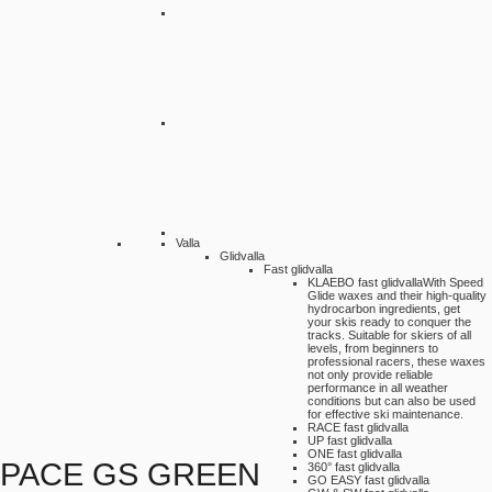
Valla
Glidvalla
Fast glidvalla
KLAEBO fast glidvalla
With Speed
Glide waxes and their high-quality
hydrocarbon ingredients, get
your skis ready to conquer the
tracks. Suitable for skiers of all
levels, from beginners to
professional racers, these waxes
not only provide reliable
performance in all weather
conditions but can also be used
for effective ski maintenance.
RACE fast glidvalla
UP fast glidvalla
ONE fast glidvalla
PACE GS GREEN
360° fast glidvalla
GO EASY fast glidvalla