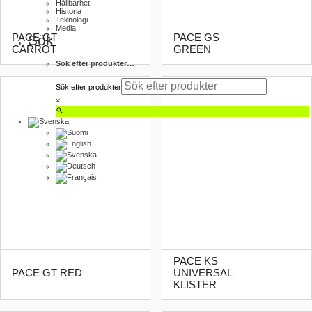
Hållbarhet
Historia
Teknologi
Media
PACE GT
PACE GS
Sök
CARROT
GREEN
Sök efter produkter…
Sök efter produkter
×
PACE KS
PACE GT RED
UNIVERSAL
KLISTER