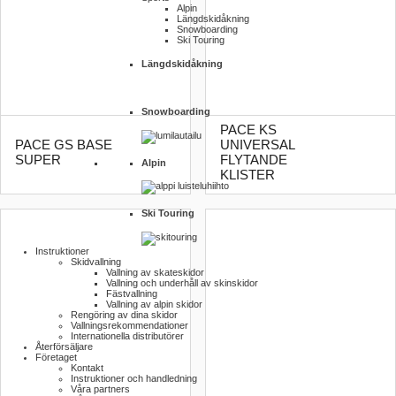
Alpin
Längdskidåkning
Snowboarding
Ski Touring
Längdskidåkning
Snowboarding
PACE KS
PACE GS BASE
UNIVERSAL
SUPER
FLYTANDE
Alpin
KLISTER
Ski Touring
Instruktioner
Skidvallning
Vallning av skateskidor
Vallning och underhåll av skinskidor
Fästvallning
Vallning av alpin skidor
Rengöring av dina skidor
Vallnings­rekommendationer
Internationella distributörer
Återförsäljare
Företaget
Kontakt
Instruktioner och handledning
Våra partners