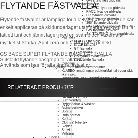
GW & SW fast glidvalla
FLYTANDE FÄSTVALLA
Flytande glidvalla
KLAEBO flytande glidvalla
RACE flytande glidvalla
UP flytande glidvalla
Flytande fästvallor är lämpliga för alla typer av snö och de kan
ONE flytande glidvalla
360° flytande glidvalla
GO EASY flytande glidvalla
enkelt appliceras på skidunderlaget utan några verktyg. Du får
GW flytande glidvalla
SKI TOURING flytande glidvalla
lätt ett tunt och jämnt lager med en svamp och vaxerna är
Fästvalla
KLAEBO fästvalla
mycket slitstarka. Applicera och låt det torka perfekt.
RACE fästvalla
GT fästvalla
GS fästvalla
GS BASE SUPER FLYTANDE BASE FÄSTVALLA
GS flytande fästvalla
Slitstarkt flytande basgrepp för alla väder.
KS flytande fästvalla
Coatings
Används som bas för alla andra fästvallor.
Rengörings- och underhållsprodukter
KLAEBO rengöringsprodukter
Maintain your skis
like a pro.
Rengörings- och underhållsprodukter
Crown & Zero
Paket
RELATERADE PRODUKTER
Skin ski care & rengöringsprodukter
TOOLS SERIE
KLAEBO verktyg
360° verktyg
Ryggsäckar & Väskor
Alpine verktyg
Borstar
Roto borstar
Korkar
Cloths & Fibertex
Sicklar
Ski vise
Vallajärn
Sports