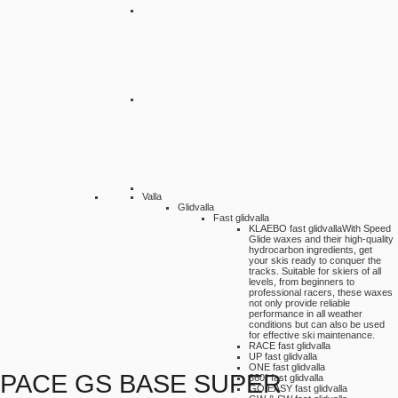
Valla
Glidvalla
Fast glidvalla
KLAEBO fast glidvalla
With Speed
Glide waxes and their high-quality
hydrocarbon ingredients, get
your skis ready to conquer the
tracks. Suitable for skiers of all
levels, from beginners to
professional racers, these waxes
not only provide reliable
performance in all weather
conditions but can also be used
for effective ski maintenance.
RACE fast glidvalla
UP fast glidvalla
ONE fast glidvalla
PACE GS BASE SUPER
360° fast glidvalla
GO EASY fast glidvalla