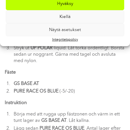
Instruktion
Hyväksy
Börja med att göra rent glidytan med
CLEAN &
Kiellä
GLIDE
låt den torka och sedan borsta med nylon.
Stryk ut
BASE
liquid. Låt torka ordentligt. Borsta
Näytä asetukset
sedan ur noggrant. Gärna med tagel och avsluta
med nylon.
Integritetspolicy
Stryk ut
UP POLAR
liquid. Låt torka ordentligt. Borsta
sedan ur noggrant. Gärna med tagel och avsluta
med nylon.
Fäste
GS BASE AT
PURE RACE OS BLUE
(-5/-20)
Instruktion
Börja med att rugga upp fästzonen och värm in ett
tunt lager av
GS BASE AT
. Låt kallna.
Lägg sedan
PURE RACE OS BLUE
. Antal lager efter