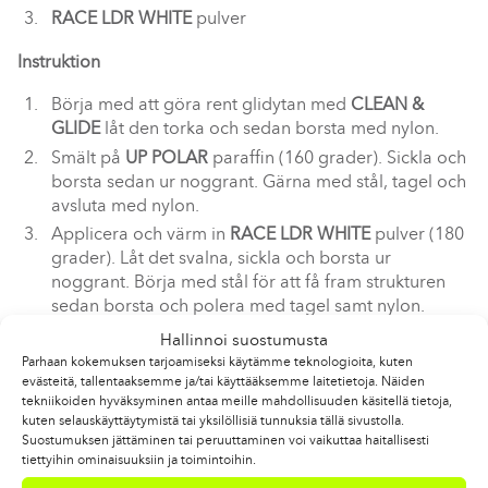
RACE LDR WHITE
pulver
Instruktion
Börja med att göra rent glidytan med
CLEAN &
GLIDE
låt den torka och sedan borsta med nylon.
Smält på
UP POLAR
paraffin (160 grader). Sickla och
borsta sedan ur noggrant. Gärna med stål, tagel och
avsluta med nylon.
Applicera och värm in
RACE
LDR WHITE
pulver (180
grader). Låt det svalna, sickla och borsta ur
noggrant. Börja med stål för att få fram strukturen
sedan borsta och polera med tagel samt nylon.
Hallinnoi suostumusta
Glid motion
Parhaan kokemuksen tarjoamiseksi käytämme teknologioita, kuten
evästeitä, tallentaaksemme ja/tai käyttääksemme laitetietoja. Näiden
CLEAN & GLIDE
glidrengöring
tekniikoiden hyväksyminen antaa meille mahdollisuuden käsitellä tietoja,
BASE LIQUID
kuten selauskäyttäytymistä tai yksilöllisiä tunnuksia tällä sivustolla.
Suostumuksen jättäminen tai peruuttaminen voi vaikuttaa haitallisesti
UP POLAR LIQUID
-5/-25
tiettyihin ominaisuuksiin ja toimintoihin.