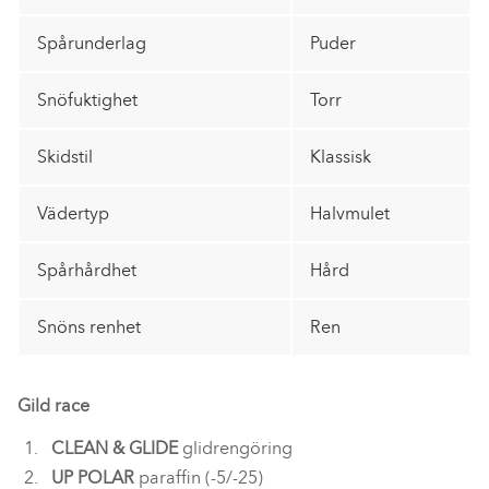
Spårunderlag
Puder
Snöfuktighet
Torr
Skidstil
Klassisk
Vädertyp
Halvmulet
Spårhårdhet
Hård
Snöns renhet
Ren
Gild race
CLEAN & GLIDE
glidrengöring
UP POLAR
paraffin (-5/-25)