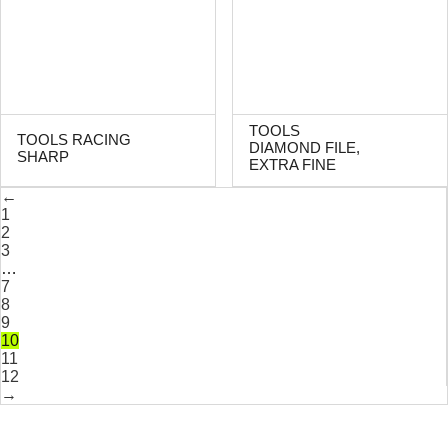
TOOLS
TOOLS RACING
DIAMOND FILE,
SHARP
EXTRA FINE
←
1
2
3
…
7
8
9
10
11
12
→