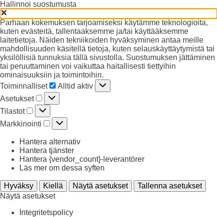
Hallinnoi suostumusta
Parhaan kokemuksen tarjoamiseksi käytämme teknologioita,
kuten evästeitä, tallentaaksemme ja/tai käyttääksemme
laitetietoja. Näiden tekniikoiden hyväksyminen antaa meille
mahdollisuuden käsitellä tietoja, kuten selauskäyttäytymistä tai
yksilöllisiä tunnuksia tällä sivustolla. Suostumuksen jättäminen
tai peruuttaminen voi vaikuttaa haitallisesti tiettyihin
ominaisuuksiin ja toimintoihin.
Toiminnalliset
Toiminnalliset
Alltid aktiv
Asetukset
Asetukset
Tilastot
Tilastot
Markkinointi
Markkinointi
Hantera alternativ
Hantera tjänster
Hantera {vendor_count}-leverantörer
Läs mer om dessa syften
Hyväksy
Kiellä
Näytä asetukset
Tallenna asetukset
Näytä asetukset
Integritetspolicy