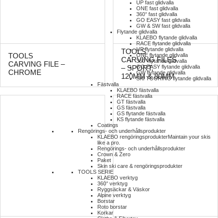
UP fast glidvalla
ONE fast glidvalla
360° fast glidvalla
GO EASY fast glidvalla
GW & SW fast glidvalla
Flytande glidvalla
KLAEBO flytande glidvalla
RACE flytande glidvalla
UP flytande glidvalla
TOOLS
TOOLS
ONE flytande glidvalla
CARVING FILES
360° flytande glidvalla
CARVING FILE –
GO EASY flytande glidvalla
– SPORT,
CHROME
GW flytande glidvalla
120MM & 80MM
SKI TOURING flytande glidvalla
Fästvalla
KLAEBO fästvalla
RACE fästvalla
GT fästvalla
GS fästvalla
GS flytande fästvalla
KS flytande fästvalla
Coatings
Rengörings- och underhållsprodukter
KLAEBO rengöringsprodukter
Maintain your skis
like a pro.
Rengörings- och underhållsprodukter
Crown & Zero
Paket
Skin ski care & rengöringsprodukter
TOOLS SERIE
KLAEBO verktyg
360° verktyg
Ryggsäckar & Väskor
Alpine verktyg
Borstar
Roto borstar
Korkar