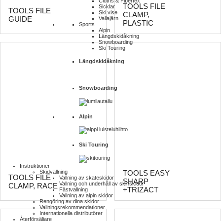
Cloths & Fibertex
TOOLS FILE
Sicklar
TOOLS FILE
Ski vise
CLAMP,
GUIDE
Vallajärn
PLASTIC
Sports
Alpin
Längdskidåkning
Snowboarding
Ski Touring
Längdskidåkning
Snowboarding
Alpin
Ski Touring
Instruktioner
Skidvallning
TOOLS EASY
TOOLS FILE
Vallning av skateskidor
SHARP
Vallning och underhåll av skinskidor
CLAMP, RACE
+TRIZACT
Fästvallning
Vallning av alpin skidor
Rengöring av dina skidor
Vallnings­rekommendationer
Internationella distributörer
Återförsäljare