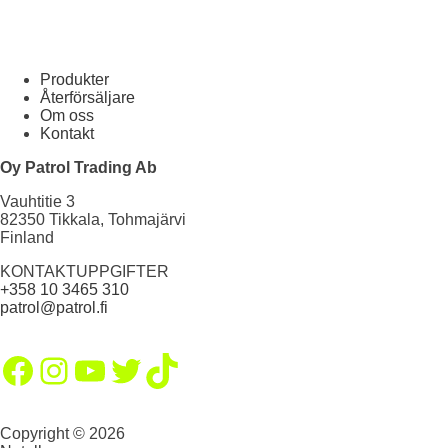
Produkter
Återförsäljare
Om oss
Kontakt
Oy Patrol Trading Ab
Vauhtitie 3
82350 Tikkala, Tohmajärvi
Finland
KONTAKTUPPGIFTER
+358 10 3465 310
patrol@patrol.fi
Facebook
Instagram
YouTube
Twitter
TikTok
Copyright © 2026