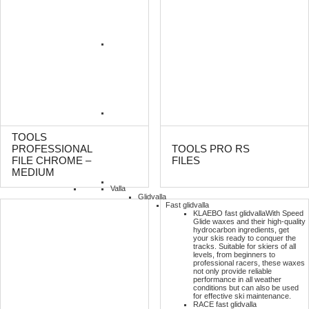
TOOLS
PROFESSIONAL
TOOLS PRO RS
FILE CHROME –
FILES
MEDIUM
Valla
Glidvalla
Fast glidvalla
KLAEBO fast glidvalla
With Speed
Glide waxes and their high-quality
hydrocarbon ingredients, get
your skis ready to conquer the
tracks. Suitable for skiers of all
levels, from beginners to
professional racers, these waxes
not only provide reliable
performance in all weather
conditions but can also be used
for effective ski maintenance.
RACE fast glidvalla