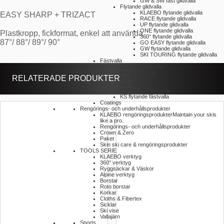
GW & SW fast glidvalla
Flytande glidvalla
KLAEBO flytande glidvalla
EASY SHARP + TRIZACT
RACE flytande glidvalla
UP flytande glidvalla
ONE flytande glidvalla
Plastkropp, fickformat, enkel att använda
360° flytande glidvalla
87°/ 88°/ 89°/ 90°
GO EASY flytande glidvalla
GW flytande glidvalla
SKI TOURING flytande glidvalla
Fästvalla
KLAEBO fästvalla
RACE fästvalla
RELATERADE PRODUKTER
GT fästvalla
GS fästvalla
GS flytande fästvalla
KS flytande fästvalla
Coatings
Rengörings- och underhållsprodukter
KLAEBO rengöringsprodukter
Maintain your skis
like a pro.
Rengörings- och underhållsprodukter
Crown & Zero
Paket
Skin ski care & rengöringsprodukter
TOOLS SERIE
KLAEBO verktyg
360° verktyg
Ryggsäckar & Väskor
Alpine verktyg
Borstar
Roto borstar
Korkar
Cloths & Fibertex
Sicklar
Ski vise
Vallajärn
Sports