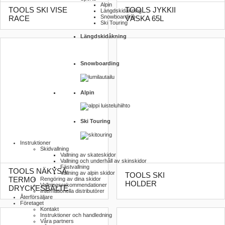
Alpin
TOOLS SKI VISE
TOOLS JYKKII
Längdskidåkning
Snowboarding
RACE
VÄSKA 65L
Ski Touring
Längdskidåkning
Snowboarding
Alpin
Ski Touring
Instruktioner
Skidvallning
Vallning av skateskidor
Vallning och underhåll av skinskidor
Fästvallning
TOOLS NÄKYSÄ
Vallning av alpin skidor
TOOLS SKI
TERMO
Rengöring av dina skidor
HOLDER
Vallnings­rekommendationer
DRYCKESBÄLTE
Internationella distributörer
Återförsäljare
Företaget
Kontakt
Instruktioner och handledning
Våra partners