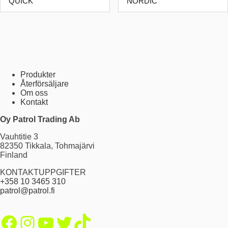
QUICK
NORDIC
Produkter
Återförsäljare
Om oss
Kontakt
Oy Patrol Trading Ab
Vauhtitie 3
82350 Tikkala, Tohmajärvi
Finland
KONTAKTUPPGIFTER
+358 10 3465 310
patrol@patrol.fi
Facebook
Instagram
YouTube
Twitter
TikTok