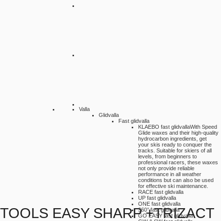
Valla
Glidvalla
Fast glidvalla
KLAEBO fast glidvalla
With Speed
Glide waxes and their high-quality
hydrocarbon ingredients, get
your skis ready to conquer the
tracks. Suitable for skiers of all
levels, from beginners to
professional racers, these waxes
not only provide reliable
performance in all weather
conditions but can also be used
for effective ski maintenance.
RACE fast glidvalla
UP fast glidvalla
ONE fast glidvalla
TOOLS EASY SHARP +TRIZACT
360° fast glidvalla
GO EASY fast glidvalla