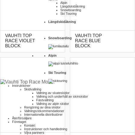
Alpin
Längdskidåkning
Snowboarding
Ski Touring
Längdskidåkning
VAUHTI TOP
VAUHTI TOP
Snowboarding
RACE VIOLET
RACE BLUE
BLOCK
BLOCK
Alpin
Ski Touring
Instruktioner
Skidvallning
Vallning av skateskidor
Vallning och underhåll av skinskidor
Fästvallning
Vallning av alpin skidor
Rengöring av dina skidor
Vallnings­rekommendationer
Internationella distributörer
Återförsäljare
Företaget
Kontakt
Instruktioner och handledning
Våra partners