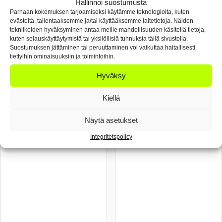
Hallinnoi suostumusta
Parhaan kokemuksen tarjoamiseksi käytämme teknologioita, kuten
evästeitä, tallentaaksemme ja/tai käyttääksemme laitetietoja. Näiden
tekniikoiden hyväksyminen antaa meille mahdollisuuden käsitellä tietoja,
kuten selauskäyttäytymistä tai yksilöllisiä tunnuksia tällä sivustolla.
Suostumuksen jättäminen tai peruuttaminen voi vaikuttaa haitallisesti
tiettyihin ominaisuuksiin ja toimintoihin.
Hyväksy
Kiellä
VAUHTI RACE
PURE RACE
Näytä asetukset
PINK PULVER
BLUE KLISTER
Integritetspolicy