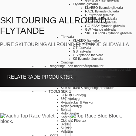
GW & SW fast glidvalla
Flytande glidvalla
KLAEBO flytande glidvalla
RACE flytande glidvalla
UP flytande glidvalla
SKI TOURING ALLROUND
ONE flytande glidvalla
360° flytande glidvalla
GO EASY flytande glidvalla
FLYTANDE
GW flytande glidvalla
SKI TOURING flytande glidvalla
Fästvalla
KLAEBO fästvalla
PURE SKI TOURING ALLROUND FLYTANDE GLIDVALLA
RACE fästvalla
GT fästvalla
GS fästvalla
GS flytande fästvalla
KS flytande fästvalla
Coatings
Rengörings- och underhållsprodukter
KLAEBO rengöringsprodukter
Maintain your skis
like a pro.
RELATERADE PRODUKTER
Rengörings- och underhållsprodukter
Crown & Zero
Paket
Skin ski care & rengöringsprodukter
TOOLS SERIE
KLAEBO verktyg
360° verktyg
Ryggsäckar & Väskor
Alpine verktyg
Borstar
Roto borstar
Korkar
Cloths & Fibertex
Sicklar
Ski vise
Vallajärn
Sports