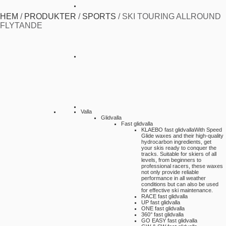
HEM
/
PRODUKTER
/
SPORTS
/
SKI TOURING ALLROUND
FLYTANDE
Valla
Glidvalla
Fast glidvalla
KLAEBO fast glidvalla
With Speed
Glide waxes and their high-quality
hydrocarbon ingredients, get
your skis ready to conquer the
tracks. Suitable for skiers of all
levels, from beginners to
professional racers, these waxes
not only provide reliable
performance in all weather
conditions but can also be used
for effective ski maintenance.
RACE fast glidvalla
UP fast glidvalla
ONE fast glidvalla
360° fast glidvalla
GO EASY fast glidvalla