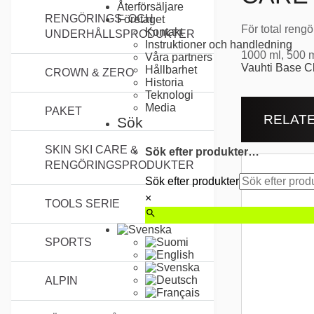
Återförsäljare
RENGÖRINGS- OCH
Företaget
För total rengö
Kontakt
UNDERHÅLLSPRODUKTER
Instruktioner och handledning
1000 ml, 500 
Våra partners
Vauhti Base C
Hållbarhet
CROWN & ZERO
Historia
Teknologi
Media
PAKET
RELAT
Sök
SKIN SKI CARE &
Sök efter produkter…
RENGÖRINGSPRODUKTER
Sök efter produkter
×
TOOLS SERIE
SPORTS
ALPIN