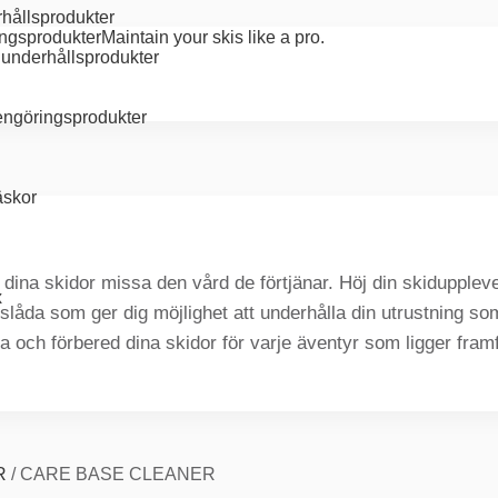
hållsprodukter
ngsprodukter
Maintain your skis like a pro.
underhållsprodukter
rengöringsprodukter
äskor
e dina skidor missa den vård de förtjänar. Höj din skiduppl
x
slåda som ger dig möjlighet att underhålla din utrustning som
a och förbered dina skidor för varje äventyr som ligger framf
g
R
/
CARE BASE CLEANER