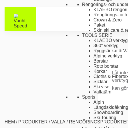
Rengörings- och under
KLAEBO rengöri
Rengörings- och 
Crown & Zero
Paket
Skin ski care & 
TOOLS SERIE
KLAEBO verktyg
360° verktyg
Ryggsäckar & V
Alpine verktyg
Borstar
Roto borstar
Korkar
Låt int
Cloths & Fiberte
verktyg
Sicklar
Ski vise
kan gör
Vallajärn
Sports
Alpin
Längdskidåknin
Snowboarding
Ski Touring
HEM
/
PRODUKTER
/
VALLA
/
RENGÖRINGSPRODUKTE