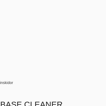
inskidor
 BASE CLEANER