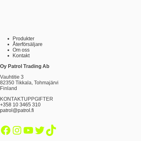
Produkter
Återförsäljare
Om oss
Kontakt
Oy Patrol Trading Ab
Vauhtitie 3
82350 Tikkala, Tohmajärvi
Finland
KONTAKTUPPGIFTER
+358 10 3465 310
patrol@patrol.fi
Facebook
Instagram
YouTube
Twitter
TikTok