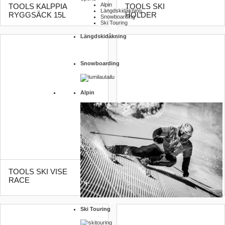
Alpin
TOOLS KALPPIA
TOOLS SKI
Längdskidåkning
RYGGSÄCK 15L
HOLDER
Snowboarding
Ski Touring
Längdskidåkning
Snowboarding
Alpin
TOOLS PUTELI
TOOLS SKI VISE
VÄTSKEBÄLTE
RACE
MED FLASKA
Ski Touring