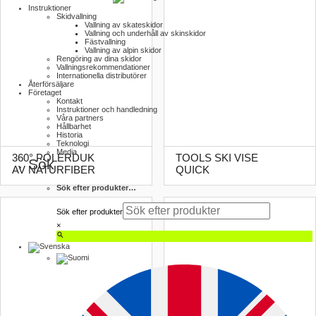
Instruktioner
Skidvallning
Vallning av skateskidor
Vallning och underhåll av skinskidor
Fästvallning
Vallning av alpin skidor
Rengöring av dina skidor
Vallnings­rekommendationer
Internationella distributörer
Återförsäljare
Företaget
Kontakt
Instruktioner och handledning
Våra partners
Hållbarhet
Historia
Teknologi
Media
360° POLERDUK
TOOLS SKI VISE
Sök
AV NATURFIBER
QUICK
Sök efter produkter…
Sök efter produkter
×