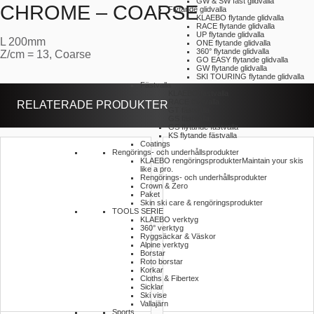
GW & SW fast glidvalla
CHROME – COARSE
Flytande glidvalla
KLAEBO flytande glidvalla
RACE flytande glidvalla
UP flytande glidvalla
L 200mm
ONE flytande glidvalla
360° flytande glidvalla
Z/cm = 13, Coarse
GO EASY flytande glidvalla
GW flytande glidvalla
SKI TOURING flytande glidvalla
Fästvalla
KLAEBO fästvalla
RACE fästvalla
RELATERADE PRODUKTER
GT fästvalla
GS fästvalla
GS flytande fästvalla
KS flytande fästvalla
Coatings
Rengörings- och underhållsprodukter
KLAEBO rengöringsprodukter
Maintain your skis
like a pro.
Rengörings- och underhållsprodukter
Crown & Zero
Paket
Skin ski care & rengöringsprodukter
TOOLS SERIE
KLAEBO verktyg
360° verktyg
Ryggsäckar & Väskor
Alpine verktyg
Borstar
Roto borstar
Korkar
Cloths & Fibertex
Sicklar
Ski vise
Vallajärn
Sports