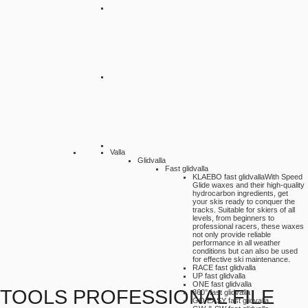
Valla
Glidvalla
Fast glidvalla
KLAEBO fast glidvalla
With Speed
Glide waxes and their high-quality
hydrocarbon ingredients, get
your skis ready to conquer the
tracks. Suitable for skiers of all
levels, from beginners to
professional racers, these waxes
not only provide reliable
performance in all weather
conditions but can also be used
for effective ski maintenance.
RACE fast glidvalla
UP fast glidvalla
ONE fast glidvalla
TOOLS PROFESSIONAL FILE
360° fast glidvalla
GO EASY fast glidvalla