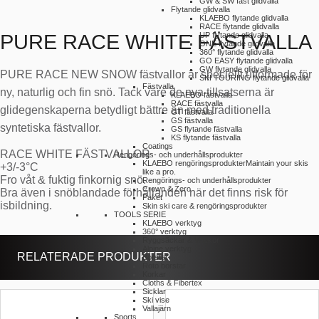
GW & SW fast glidvalla
Flytande glidvalla
KLAEBO flytande glidvalla
RACE flytande glidvalla
PURE RACE WHITE FÄSTVALLA
UP flytande glidvalla
ONE flytande glidvalla
360° flytande glidvalla
GO EASY flytande glidvalla
GW flytande glidvalla
PURE RACE NEW SNOW fästvallor är speciellt utformade för
SKI TOURING flytande glidvalla
Fästvalla
ny, naturlig och fin snö. Tack vare de nya tillsatserna är
KLAEBO fästvalla
RACE fästvalla
glidegenskaperna betydligt bättre än med traditionella
GT fästvalla
GS fästvalla
syntetiska fästvallor.
GS flytande fästvalla
KS flytande fästvalla
Coatings
RACE WHITE FÄSTVALLOR
Rengörings- och underhållsprodukter
KLAEBO rengöringsprodukter
Maintain your skis
+3/-3°C
like a pro.
Fro våt & fuktig finkornig snö.
Rengörings- och underhållsprodukter
Crown & Zero
Bra även i snöblandade förhållanden när det finns risk för
Paket
isbildning.
Skin ski care & rengöringsprodukter
TOOLS SERIE
KLAEBO verktyg
360° verktyg
Ryggsäckar & Väskor
Alpine verktyg
RELATERADE PRODUKTER
Borstar
Roto borstar
Korkar
Cloths & Fibertex
Sicklar
Ski vise
Vallajärn
Sports