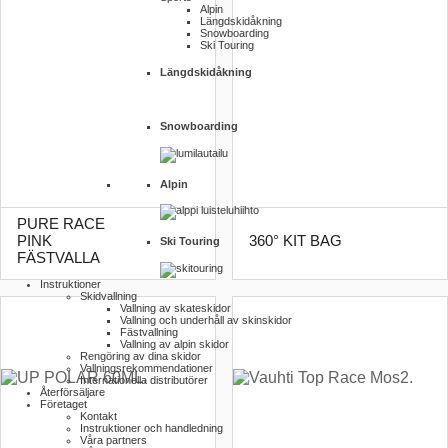
Alpin
Längdskidåkning
Snowboarding
Ski Touring
Längdskidåkning
Snowboarding
Alpin
PURE RACE
PINK
360° KIT BAG
Ski Touring
FÄSTVALLA
Instruktioner
Skidvallning
Vallning av skateskidor
Vallning och underhåll av skinskidor
Fästvallning
Vallning av alpin skidor
Rengöring av dina skidor
Vallnings­rekommendationer
Internationella distributörer
Återförsäljare
Företaget
Kontakt
Instruktioner och handledning
Våra partners