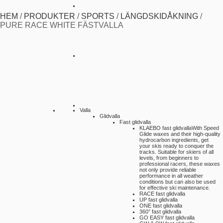
HEM
/
PRODUKTER
/
SPORTS
/
LÄNGDSKIDÅKNING
/
PURE RACE WHITE FÄSTVALLA
Valla
Glidvalla
Fast glidvalla
KLAEBO fast glidvalla
With Speed
Glide waxes and their high-quality
hydrocarbon ingredients, get
your skis ready to conquer the
tracks. Suitable for skiers of all
levels, from beginners to
professional racers, these waxes
not only provide reliable
performance in all weather
conditions but can also be used
for effective ski maintenance.
RACE fast glidvalla
UP fast glidvalla
ONE fast glidvalla
360° fast glidvalla
GO EASY fast glidvalla