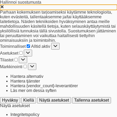
Hallinnoi suostumusta
Parhaan kokemuksen tarjoamiseksi käytämme teknologioita,
kuten evästeitä, tallentaaksemme ja/tai käyttääksemme
laitetietoja. Näiden tekniikoiden hyväksyminen antaa meille
mahdollisuuden käsitellä tietoja, kuten selauskäyttäytymistä tai
yksilöllisiä tunnuksia tällä sivustolla. Suostumuksen jättäminen
tai peruuttaminen voi vaikuttaa haitallisesti tiettyihin
ominaisuuksiin ja toimintoihin.
Toiminnalliset
Toiminnalliset
Alltid aktiv
Asetukset
Asetukset
Tilastot
Tilastot
Markkinointi
Markkinointi
Hantera alternativ
Hantera tjänster
Hantera {vendor_count}-leverantörer
Läs mer om dessa syften
Hyväksy
Kiellä
Näytä asetukset
Tallenna asetukset
Näytä asetukset
Integritetspolicy