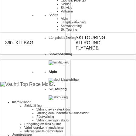
Cloths & Fibertex
Sicklar
Ski vise
Vallajärn
Sports
Alpin
Längdskidåkning
Snowboarding
Ski Touring
SKI TOURING
Längdskidåkning
360° KIT BAG
ALLROUND
FLYTANDE
Snowboarding
Alpin
Ski Touring
Instruktioner
Skidvallning
Vallning av skateskidor
Vallning och underhåll av skinskidor
Fästvallning
Vallning av alpin skidor
Rengöring av dina skidor
Vallnings­rekommendationer
Internationella distributörer
Återförsäljare