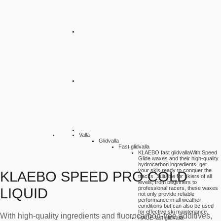
Valla
Glidvalla
Fast glidvalla
KLAEBO fast glidvalla
With Speed
Glide waxes and their high-quality
hydrocarbon ingredients, get
your skis ready to conquer the
KLAEBO SPEED PRO COLD
tracks. Suitable for skiers of all
levels, from beginners to
professional racers, these waxes
LIQUID
not only provide reliable
performance in all weather
conditions but can also be used
for effective ski maintenance.
With high-quality ingredients and fluorocarbon-free additives,
RACE fast glidvalla