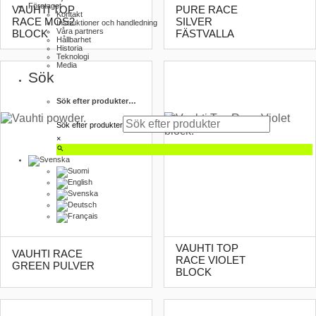
Företaget
VAUHTI TOP
PURE RACE
Kontakt
RACE MOS2
SILVER
Instruktioner och handledning
Våra partners
BLOCK
FÄSTVALLA
Hållbarhet
Historia
Teknologi
Media
Sök
Sök efter produkter…
Sök efter produkter
×
VAUHTI TOP
VAUHTI RACE
RACE VIOLET
GREEN PULVER
BLOCK