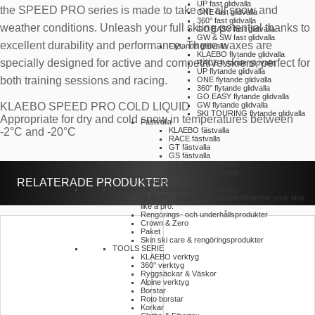
UP fast glidvalla
the SPEED PRO series is made to take on all snow and
ONE fast glidvalla
360° fast glidvalla
weather conditions. Unleash your full skiing potential thanks to
GO EASY fast glidvalla
GW & SW fast glidvalla
excellent durability and performance. These waxes are
Flytande glidvalla
KLAEBO flytande glidvalla
specially designed for active and competitive skiers, perfect for
RACE flytande glidvalla
UP flytande glidvalla
both training sessions and racing.
ONE flytande glidvalla
360° flytande glidvalla
GO EASY flytande glidvalla
GW flytande glidvalla
KLAEBO SPEED PRO COLD LIQUID
SKI TOURING flytande glidvalla
Appropriate for dry and cold snow in temperatures between
Fästvalla
KLAEBO fästvalla
-2°C and -20°C
RACE fästvalla
GT fästvalla
GS fästvalla
GS flytande fästvalla
KS flytande fästvalla
RELATERADE PRODUKTER
Coatings
Rengörings- och underhållsprodukter
KLAEBO rengöringsprodukter
Maintain your skis
like a pro.
Rengörings- och underhållsprodukter
Crown & Zero
Paket
Skin ski care & rengöringsprodukter
TOOLS SERIE
KLAEBO verktyg
360° verktyg
Ryggsäckar & Väskor
Alpine verktyg
Borstar
Roto borstar
Korkar