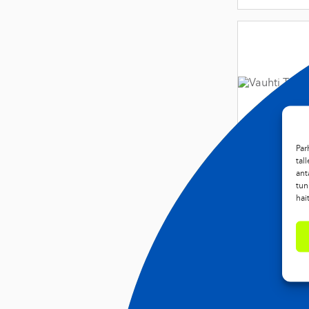
Par
tal
ant
tun
hai
VAUHTI T
MOS2 BL