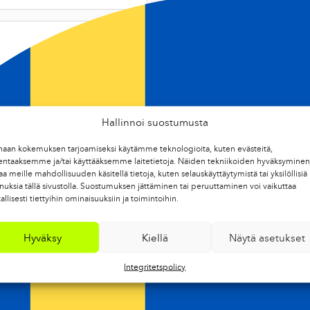
Hallinnoi suostumusta
haan kokemuksen tarjoamiseksi käytämme teknologioita, kuten evästeitä,
lentaaksemme ja/tai käyttääksemme laitetietoja. Näiden tekniikoiden hyväksyminen
aa meille mahdollisuuden käsitellä tietoja, kuten selauskäyttäytymistä tai yksilöllisiä
nuksia tällä sivustolla. Suostumuksen jättäminen tai peruuttaminen voi vaikuttaa
tallisesti tiettyihin ominaisuuksiin ja toimintoihin.
Hyväksy
Kiellä
Näytä asetukset
Integritetspolicy
OP RACE
VAUHTI RACE PINK
OCK
PULVER