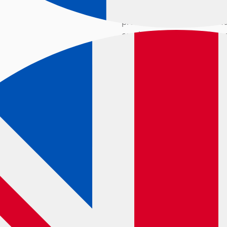
ready to conquer the tracks. 
professional racers, these w
conditions but can also be u
KLAEBO SPEED UNIVERSAL
Designed for a wide variety 
RADE PRODUKTER