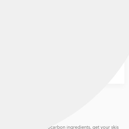
ED UNIVERSAL
heir high-quality hydrocarbon ingredients, get your skis