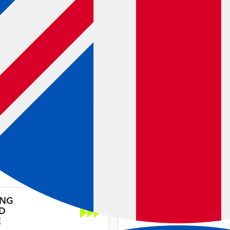
ING
VAUHTI TOP RACE
D
VIOLET BLOCK
E