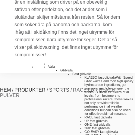
är en inställning som driver på en obeveklig
strävan efter perfektion, och det är det som i
slutändan skiljer mästarna från resten. Så för dem
som söker ära på banorna och backarna, kom
ihåg att i skidåkning finns det inget utrymme för
kompromisser, bara utrymme för seger. Det är så
vi ser på skidvaxning, det finns inget utrymme för
kompromisser!
Valla
Glidvalla
Fast glidvalla
KLAEBO fast glidvalla
With Speed
Glide waxes and their high-quality
hydrocarbon ingredients, get
your skis ready to conquer the
HEM
/
PRODUKTER
/
SPORTS
/
RACE LDR BLACK
tracks. Suitable for skiers of all
PULVER
levels, from beginners to
professional racers, these waxes
not only provide reliable
performance in all weather
conditions but can also be used
for effective ski maintenance.
RACE fast glidvalla
UP fast glidvalla
ONE fast glidvalla
360° fast glidvalla
GO EASY fast glidvalla