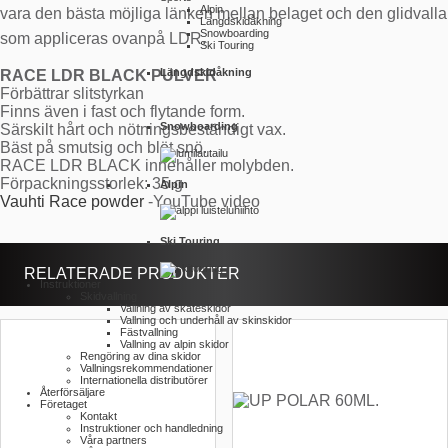
Alpin
vara den bästa möjliga länken mellan belaget och den glidvalla
Längdskidåkning
Snowboarding
som appliceras ovanpå LDR.
Ski Touring
Längdskidåkning
RACE LDR BLACK PULVER
Förbättrar slitstyrkan
Finns även i fast och flytande form.
Snowboarding
Särskilt hårt och nötningsbeständigt vax.
Bäst på smutsig och blöt snö.
RACE LDR BLACK innehåller molybden.
Förpackningsstorlek: 35 g
Alpin
Vauhti Race powder
-YouTube video
Ski Touring
RELATERADE PRODUKTER
Instruktioner
Skidvallning
Vallning av skateskidor
Vallning och underhåll av skinskidor
Fästvallning
Vallning av alpin skidor
Rengöring av dina skidor
Vallnings­rekommendationer
Internationella distributörer
Återförsäljare
Företaget
Kontakt
Instruktioner och handledning
Våra partners