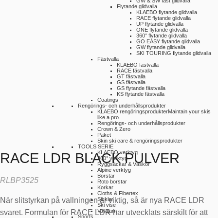
GW & SW fast glidvalla
Flytande glidvalla
KLAEBO flytande glidvalla
RACE flytande glidvalla
UP flytande glidvalla
ONE flytande glidvalla
360° flytande glidvalla
GO EASY flytande glidvalla
GW flytande glidvalla
SKI TOURING flytande glidvalla
Fästvalla
KLAEBO fästvalla
RACE fästvalla
GT fästvalla
GS fästvalla
GS flytande fästvalla
KS flytande fästvalla
Coatings
Rengörings- och underhållsprodukter
KLAEBO rengöringsprodukter
Maintain your skis
like a pro.
Rengörings- och underhållsprodukter
Crown & Zero
Paket
Skin ski care & rengöringsprodukter
TOOLS SERIE
KLAEBO verktyg
RACE LDR BLACK PULVER
360° verktyg
Ryggsäckar & Väskor
Alpine verktyg
Borstar
RLBP3525
Roto borstar
Korkar
Cloths & Fibertex
När slitstyrkan på vallningen är viktig, så är nya RACE LDR
Sicklar
Ski vise
Vallajärn
svaret. Formulan för RACE LDR har utvecklats särskilt för att
Sports