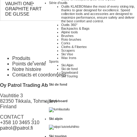
Série d'outils
VAUHTI ONE
Outils KLAEBO
Make the most of every skiing trip,
GRAPHITE FART
thanks to gear designed for excellence. Speed
DE GLISSE
collection tools and accessories are designed to
maximize performance, ensure safety and deliver
the best comfort and control.
Outils 360°
Backpacks & Bags
Alpine tools
Brushes
Roto brushes
Corks
Cloths & Fibertex
Scrapers
Ski Vise
Produits
Wax Irons
Sports
Points de vente
Ski Alpin
Notre histoire
Ski de fond
Snowboard
Contacts et coordonnées
Ski Touring
Ski de fond
Oy Patrol Trading Ab
Vauhtitie 3
82350 Tikkala, Tohmajärvi
Snowboard
Finland
CONTACT
Ski alpin
+358 10 3465 310
patrol@patrol.fi
Ski touring