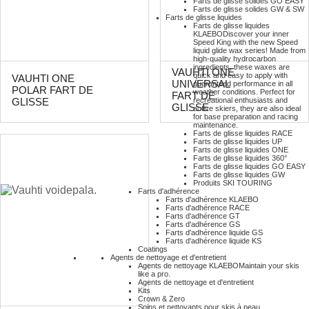
Farts de glisse solides GO EASY
Farts de glisse solides GW & SW
Farts de glisse liquides
Farts de glisse liquides
KLAEBO
Discover your inner
Speed King with the new Speed
liquid glide wax series! Made from
high-quality hydrocarbon
ingredients, these waxes are
VAUHTI ONE
quick and easy to apply with
VAUHTI ONE
UNIVERSAL
guaranteed performance in all
POLAR FART DE
weather conditions. Perfect for
FART DE
recreational enthusiasts and
GLISSE
GLISSE
active skiers, they are also ideal
for base preparation and racing
maintenance.
Farts de glisse liquides RACE
Farts de glisse liquides UP
Farts de glisse liquides ONE
Farts de glisse liquides 360°
Farts de glisse liquides GO EASY
Farts de glisse liquides GW
Produits SKI TOURING
Farts d'adhérence
Farts d'adhérence KLAEBO
Farts d'adhérence RACE
Farts d'adhérence GT
Farts d'adhérence GS
Farts d'adhérence liquide GS
Farts d'adhérence liquide KS
Coatings
Agents de nettoyage et d'entretient
Agents de nettoyage KLAEBO
Maintain your skis
like a pro.
Agents de nettoyage et d'entretient
Kits
Crown & Zero
Soins et nettoyants pour skis à peau