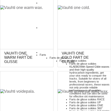
VAUHTI ONE
VAUHTI ONE
Farts
WARM FART DE
COLD FART DE
Farts de glisse
Farts de glisse solides
GLISSE
GLISSE
Farts de glisse solides
KLAEBO
With Speed Glide waxes
and their high-quality
hydrocarbon ingredients, get
your skis ready to conquer the
tracks. Suitable for skiers of all
levels, from beginners to
professional racers, these waxes
not only provide reliable
performance in all weather
conditions but can also be used
for effective ski maintenance.
Farts de glisse solides RACE
Farts de glisse solides UP
Farts de glisse solides ONE
Farts de glisse solides 360°