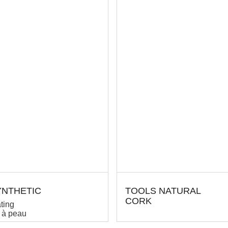
YNTHETIC
TOOLS NATURAL
CORK
ting
s à peau