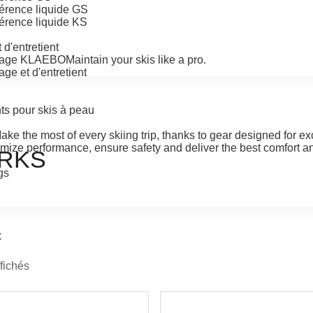
hérence liquide GS
érence liquide KS
d'entretient
oyage KLAEBO
Maintain your skis like a pro.
ge et d'entretient
ts pour skis à peau
ake the most of every skiing trip, thanks to gear designed for e
mize performance, ensure safety and deliver the best comfort an
RKS
gs
x
ffichés