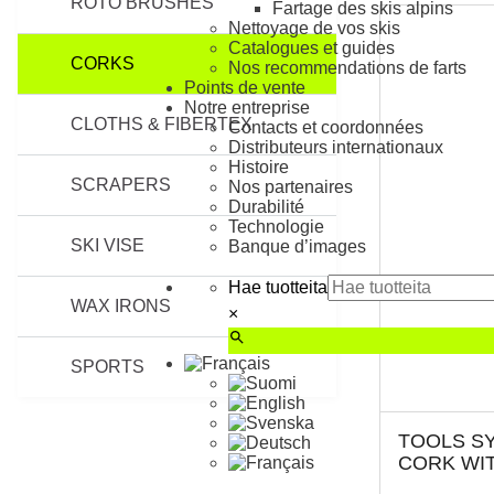
ROTO BRUSHES
Fartage des skis alpins
Nettoyage de vos skis
Catalogues et guides
CORKS
Nos recommendations de farts
Points de vente
Notre entreprise
CLOTHS & FIBERTEX
Contacts et coordonnées
Distributeurs internationaux
Histoire
SCRAPERS
Nos partenaires
Durabilité
Technologie
SKI VISE
Banque d’images
Hae tuotteita
WAX IRONS
×
SPORTS
TOOLS S
CORK WIT