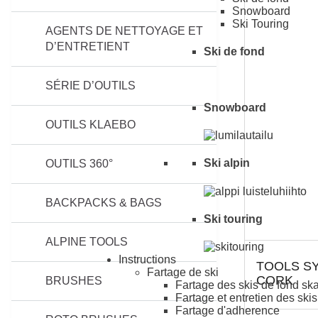
Snowboard
Ski Touring
AGENTS DE NETTOYAGE ET
D’ENTRETIENT
Ski de fond
SÉRIE D’OUTILS
Snowboard
OUTILS KLAEBO
Ski alpin
OUTILS 360°
BACKPACKS & BAGS
Ski touring
ALPINE TOOLS
Instructions
TOOLS S
Fartage de ski
CORK
BRUSHES
Fartage des skis de fond ska
Fartage et entretien des ski
Fartage d'adherence