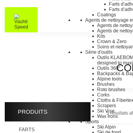
Farts d'ad
Farts d'adh
Coatings
Agents de nettoyage et 
Agents de nett
Agents de nettoya
Kits
Crown & Zero
Soins et nettoyan
Série d'outils
Outils KLAEBO
M
designed to maxi
CO
Outils 360°
Backpacks & Ba
Alpine tools
Brushes
Roto brushes
Corks
Cloths & Fiberte
Scrapers
Ski Vise
PRODUITS
5 résultats a
Wax Irons
Sports
Ski Alpin
FARTS
Ski de fond