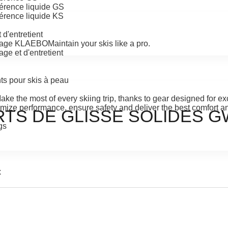
hérence liquide GS
érence liquide KS
d'entretient
oyage KLAEBO
Maintain your skis like a pro.
ge et d'entretient
ts pour skis à peau
ake the most of every skiing trip, thanks to gear designed for e
mize performance, ensure safety and deliver the best comfort an
RTS DE GLISSE SOLIDES G
gs
x