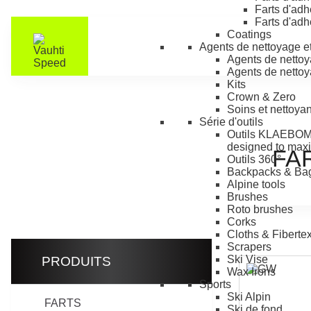
Farts d'ad
Farts d'adh
Coatings
Agents de nettoyage et 
Agents de nett
Agents de nettoya
Kits
Crown & Zero
Soins et nettoyan
Série d'outils
Outils KLAEBO
M
designed to maxi
FA
Outils 360°
Backpacks & Ba
Alpine tools
Brushes
Roto brushes
Corks
Cloths & Fiberte
Scrapers
Ski Vise
PRODUITS
Wax Irons
Sports
Ski Alpin
FARTS
Ski de fond