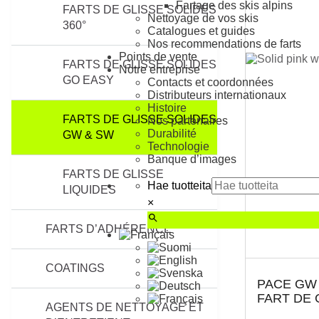
Fartage des skis alpins
FARTS DE GLISSE SOLIDES
Nettoyage de vos skis
360°
Catalogues et guides
Nos recommendations de farts
Points de vente
FARTS DE GLISSE SOLIDES
Notre entreprise
GO EASY
Contacts et coordonnées
Distributeurs internationaux
Histoire
FARTS DE GLISSE SOLIDES
Nos partenaires
Durabilité
GW & SW
Technologie
Banque d’images
FARTS DE GLISSE
Hae tuotteita
LIQUIDES
×
FARTS D’ADHÉRENCE
COATINGS
PACE GW
FART DE 
AGENTS DE NETTOYAGE ET