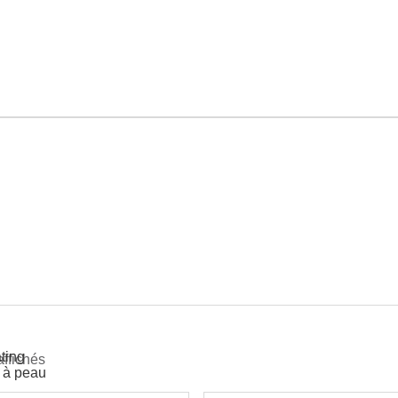
ting
affichés
s à peau