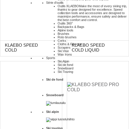
Série d'outils
Outils KLAEBO
Make the most of every skiing trip,
thanks to gear designed for excellence. Speed
collection tools and accessories are designed to
maximize performance, ensure safety and deliver
the best comfort and control.
Outils 360°
Backpacks & Bags
Alpine tools
Brushes
Roto brushes
Corks
Cloths & Fibertex
KLAEBO SPEED
KLAEBO SPEED
Scrapers
COLD
COLD LIQUID
Ski Vise
Wax Irons
Sports
Ski Alpin
Ski de fond
Snowboard
Ski Touring
Ski de fond
Snowboard
Ski alpin
Ski touring