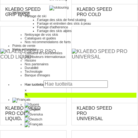
KLAEBO SPEED
KLAEBO SPEED
Instructions
GRIP BASE
PRO COLD
Fartage de ski
Fartage des skis de fond skating
Fartage et entretien des skis à peau
Fartage d'adherence
Fartage des skis alpins
Nettoyage de vos skis
Catalogues et guides
Nos recommendations de farts
Points de vente
Notre entreprise
Contacts et coordonnées
Distributeurs internationaux
Histoire
Nos partenaires
Durabilité
Technologie
Banque d’images
Hae tuotteita
×
KLAEBO SPEED
KLAEBO SPEED
PRO COLD
PRO
LIQUID
UNIVERSAL