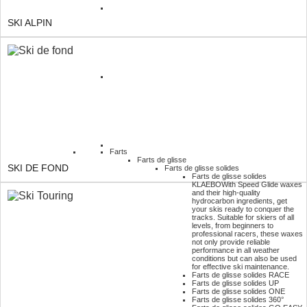
SKI ALPIN
Farts
Farts de glisse
SKI DE FOND
Farts de glisse solides
Farts de glisse solides
KLAEBO
With Speed Glide waxes
and their high-quality
hydrocarbon ingredients, get
your skis ready to conquer the
tracks. Suitable for skiers of all
levels, from beginners to
professional racers, these waxes
not only provide reliable
performance in all weather
conditions but can also be used
for effective ski maintenance.
Farts de glisse solides RACE
Farts de glisse solides UP
Farts de glisse solides ONE
Farts de glisse solides 360°