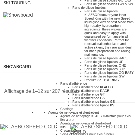
Farts de glisse solides GO EASY
SKI TOURING
Farts de glisse solides GW & SW
Farts de glisse liquides
Farts de glisse liquides
KLAEBO
Discover your inner
Speed King with the new Speed
liquid glide wax series! Made from
high-quality hydrocarbon
ingredients, these waxes are
quick and easy to apply with
guaranteed performance in all
weather conditions. Perfect for
recreational enthusiasts and
active skiers, they are also ideal
for base preparation and racing
maintenance.
Farts de glisse liquides RACE
Farts de glisse liquides UP
Farts de glisse liquides ONE
SNOWBOARD
Farts de glisse liquides 360°
Farts de glisse liquides GO EASY
Farts de glisse liquides GW
Produits SKI TOURING
Farts d'adhérence
Farts d'adhérence KLAEBO
Affichage de 1–12 sur 207 résultats
Farts d'adhérence RACE
Farts d'adhérence GT
Farts d'adhérence GS
Farts d'adhérence liquide GS
Farts d'adhérence liquide KS
Coatings
Agents de nettoyage et d'entretient
Agents de nettoyage KLAEBO
Maintain your skis
like a pro.
Agents de nettoyage et d'entretient
Kits
Crown & Zero
Soins et nettoyants pour skis à peau