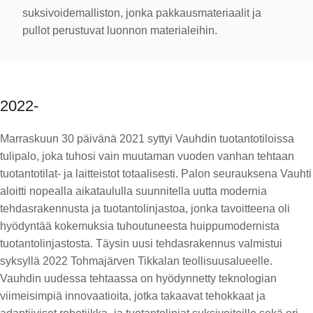
suksivoidemalliston, jonka pakkausmateriaalit ja
pullot perustuvat luonnon materialeihin.
2022-
Marraskuun 30 päivänä 2021 syttyi Vauhdin tuotantotiloissa
tulipalo, joka tuhosi vain muutaman vuoden vanhan tehtaan
tuotantotilat- ja laitteistot totaalisesti. Palon seurauksena Vauhti
aloitti nopealla aikataululla suunnitella uutta modernia
tehdasrakennusta ja tuotantolinjastoa, jonka tavoitteena oli
hyödyntää kokemuksia tuhoutuneesta huippumodernista
tuotantolinjastosta. Täysin uusi tehdasrakennus valmistui
syksyllä 2022 Tohmajärven Tikkalan teollisuusalueelle.
Vauhdin uudessa tehtaassa on hyödynnetty teknologian
viimeisimpiä innovaatioita, jotka takaavat tehokkaat ja