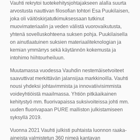
Vauhti rekrytoi tuotekehitysjohtajakseen alalla suurta
arvostusta nauttivan filosofian tohtori Esa Puukilaisen,
joka oli väitöskirjatutkimuksessaan tutkinut
muovimateriaalin ja veden välistä vuorovaikutusta,
yhtenä sovelluskohteena suksen pohja. Puukilaisella
on ainutlaatuinen suksien materiaaliteknologian ja
kemian ymmärrys sekä käytännön kokemusta ja
intohimo hiihtourheiluun.
Muutamassa vuodessa Vauhdin nestemäisetvoiteet
saavuttivat merkittävän jalansijaa markkinoilla. Vauhti
nousi yhdeksi johtavimmista ja innovatiivisimmista
voideyhtiöistä maailmassa. Yhtiön pitkäaikainen
kehitystyö mm. fluorivapaissa suksivoiteissa johti mm.
uuden fluorivapaan PURE malliston julkistamiseen
syksyllä 2019.
Vuonna 2021 Vauhti julkisti puhtaista luonnon raaka-
aineista valmistetun 360 nimeä kantavan