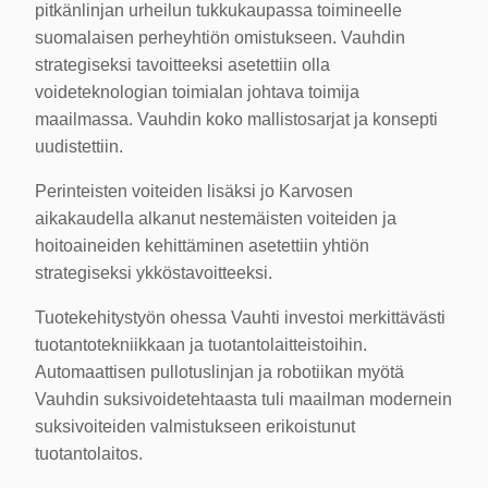
pitkänlinjan urheilun tukkukaupassa toimineelle
suomalaisen perheyhtiön omistukseen. Vauhdin
strategiseksi tavoitteeksi asetettiin olla
voideteknologian toimialan johtava toimija
maailmassa. Vauhdin koko mallistosarjat ja konsepti
uudistettiin.
Perinteisten voiteiden lisäksi jo Karvosen
aikakaudella alkanut nestemäisten voiteiden ja
hoitoaineiden kehittäminen asetettiin yhtiön
strategiseksi ykköstavoitteeksi.
Tuotekehitystyön ohessa Vauhti investoi merkittävästi
tuotantotekniikkaan ja tuotantolaitteistoihin.
Automaattisen pullotuslinjan ja robotiikan myötä
Vauhdin suksivoidetehtaasta tuli maailman modernein
suksivoiteiden valmistukseen erikoistunut
tuotantolaitos.