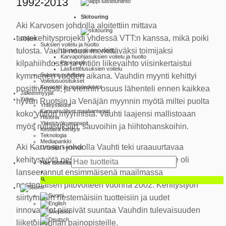
1992-2013
Skitouring
Aki Karvosen johdolla aloitettiin mittava
tuotekehitysprojekti yhdessä VTT:n kanssa, mikä poiki
Ohjeet
Suksien voitelu ja huolto
tulosta. Vauhti nousi merkittäväksi toimijaksi
Luistelu­suksien voitelu
Karva­pohja­suksien voitelu ja huolto
kilpahiihdossa ja yhtiön liikevaihto viisinkertaistui
Pito­voitelu
Laskettelu­suksien voitelu
Suksien puhdistus
kymmenen vuoden aikana. Vauhdin myynti kehittyi
Voitelusuositukset
Kuvastot ja opas­tiedostot
positiivisesti, ja viennin osuus lähenteli ennen kaikkea
Jälleenmyyjät
Yritys
hyvän Ruotsin ja Venäjän myynnin myötä miltei puolta
Yhteystiedot
Kansainväliset maahantuojat
koko yhtiön myynnistä. Vauhti laajensi mallistoaan
Historia
Yhteistyökumppanit
myös rullasuksiin, sauvoihin ja hiihtohanskoihin.
Kestävä kehitys
Teknologia
Mediapankki
Aki Karvosen johdolla Vauhti teki uraauurtavaa
Urheilijat kertovat
kehitystyötä nestemäisissä suksivoiteissa. Se oli
Hae tuotteita
lanseerannut ensimmäisenä maailmassa
×
nestemäisen pitovoiteen vuonna 2002. Kehitystyön
siirtyminen nestemäisiin tuotteisiin ja uudet
innovaatiot piirsivät suuntaa Vauhdin tulevaisuuden
liiketoiminnan painopisteille.