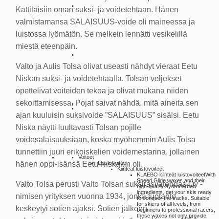
Kattilaisiin oman suksi- ja voidetehtaan. Hänen
valmistamansa SALAISUUS-voide oli maineessa ja
luistossa lyömätön. Se melkein lennätti vesikelillä
miestä eteenpäin.
Valto ja Aulis Tolsa olivat useasti nähdyt vieraat Eetu
Niskan suksi- ja voidetehtaalla. Tolsan veljekset
opettelivat voiteiden tekoa ja olivat mukana niiden
sekoittamisessa. Pojat saivat nähdä, mitä aineita sen
ajan kuuluisin suksivoide ”SALAISUUS” sisälsi. Eetu
Niska näytti luultavasti Tolsan pojille
voidesalaisuuksiaan, koska myöhemmin Aulis Tolsa
tunnettiin juuri erikoiskelien voidemestarina, jollainen
Voiteet
Luistovoiteet
hänen oppi-isänsä Eetu Niskakin oli.
Kiinteät luistovoiteet
KLAEBO kiinteät luistovoiteet
With
Speed Glide waxes and their
Valto Tolsa perusti Valto Tolsan suksirasvatehdas Oy -
high-quality hydrocarbon
ingredients, get your skis ready
nimisen yrityksen vuonna 1934, jonka tuotanto
to conquer the tracks. Suitable
for skiers of all levels, from
keskeytyi sotien ajaksi. Sotien jälkeen
beginners to professional racers,
these waxes not only provide