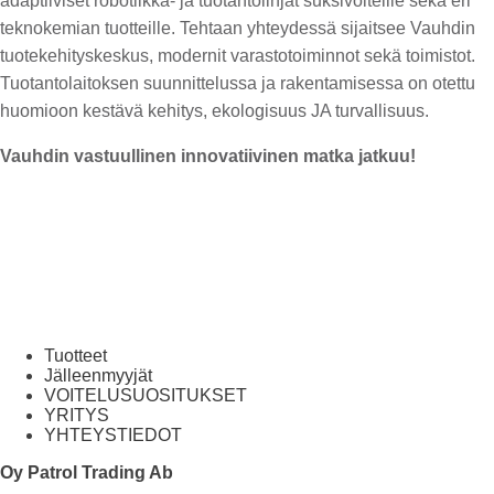
adaptiiviset robotiikka- ja tuotantolinjat suksivoiteille sekä eri
teknokemian tuotteille. Tehtaan yhteydessä sijaitsee Vauhdin
tuotekehityskeskus, modernit varastotoiminnot sekä toimistot.
Tuotantolaitoksen suunnittelussa ja rakentamisessa on otettu
huomioon kestävä kehitys, ekologisuus JA turvallisuus.
Vauhdin vastuullinen innovatiivinen matka jatkuu!
Tuotteet
Jälleenmyyjät
VOITELUSUOSITUKSET
YRITYS
YHTEYSTIEDOT
Oy Patrol Trading Ab