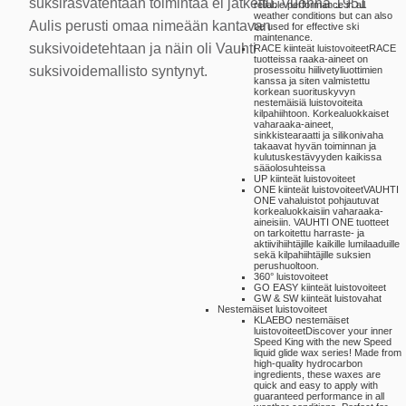
suksirasvatehtaan toimintaa ei jatkettu. Vuonna 1951
reliable performance in all
weather conditions but can also
Aulis perusti omaa nimeään kantavan
be used for effective ski
maintenance.
suksivoidetehtaan ja näin oli Vauhti
RACE kiinteät luistovoiteet
RACE
tuotteissa raaka-aineet on
suksivoidemallisto syntynyt.
prosessoitu hiilivetyliuottimien
kanssa ja siten valmistettu
korkean suorituskyvyn
nestemäisiä luistovoiteita
kilpahiihtoon. Korkealuokkaiset
vaharaaka-aineet,
sinkkistearaatti ja silikonivaha
takaavat hyvän toiminnan ja
kulutuskestävyyden kaikissa
sääolosuhteissa
UP kiinteät luistovoiteet
ONE kiinteät luistovoiteet
VAUHTI
ONE vahaluistot pohjautuvat
korkealuokkaisiin vaharaaka-
aineisiin. VAUHTI ONE tuotteet
on tarkoitettu harraste- ja
aktiivihiihtäjille kaikille lumilaaduille
sekä kilpahiihtäjille suksien
perushuoltoon.
360° luistovoiteet
GO EASY kiinteät luistovoiteet
GW & SW kiinteät luistovahat
Nestemäiset luistovoiteet
KLAEBO nestemäiset
luistovoiteet
Discover your inner
Speed King with the new Speed
liquid glide wax series! Made from
high-quality hydrocarbon
ingredients, these waxes are
quick and easy to apply with
guaranteed performance in all