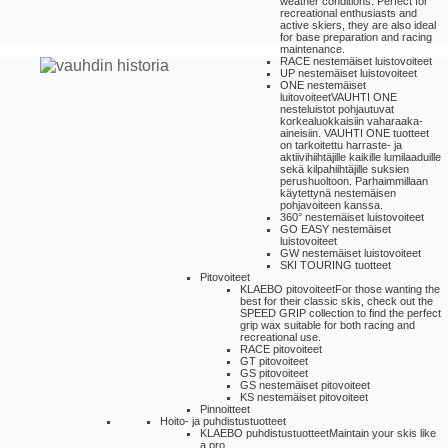
weather conditions. Perfect for
recreational enthusiasts and
active skiers, they are also ideal
for base preparation and racing
maintenance.
RACE nestemäiset luistovoiteet
UP nestemäiset luistovoiteet
ONE nestemäiset
luitovoiteet
VAUHTI ONE
nesteluistot pohjautuvat
korkealuokkaisiin vaharaaka-
aineisiin. VAUHTI ONE tuotteet
on tarkoitettu harraste- ja
aktiivihiihtäjille kaikille lumilaaduille
sekä kilpahiihtäjille suksien
perushuoltoon. Parhaimmillaan
käytettynä nestemäisen
pohjavoiteen kanssa.
360° nestemäiset luistovoiteet
GO EASY nestemäiset
luistovoiteet
GW nestemäiset luistovoiteet
SKI TOURING tuotteet
Pitovoiteet
KLAEBO pitovoiteet
For those wanting the
best for their classic skis, check out the
SPEED GRIP collection to find the perfect
grip wax suitable for both racing and
recreational use.
RACE pitovoiteet
GT pitovoiteet
GS pitovoiteet
GS nestemäiset pitovoiteet
KS nestemäiset pitovoiteet
Pinnoitteet
Hoito- ja puhdistustuotteet
KLAEBO puhdistustuotteet
Maintain your skis like
a pro.