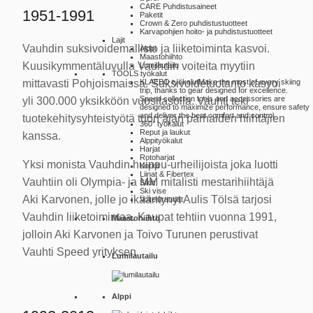
CARE Puhdistusaineet
1951-1991
Paketit
Crown & Zero puhdistustuotteet
Karvapohjien hoito- ja puhdistustuotteet
Lajit
Vauhdin suksivoidemallisto ja liiketoiminta kasvoi.
Alppi
Maastohiihto
Kuusikymmentäluvulla Vauhdin voiteita myytiin
Lumilautailu
TOOLS työkalut
mittavasti Pohjoismaissa. Suksivoidetuotanto kasvoi
KLAEBO työkalut
Make the most of every skiing
trip, thanks to gear designed for excellence.
Speed collection tools and accessories are
yli 300.000 yksikköön vuositasolla. Vauhti teki
designed to maximize performance, ensure safety
and deliver the best comfort and control.
tuotekehitysyhteistyötä tuon ajan parhaiden hiihtäjien
360° työkalut
Reput ja laukut
kanssa.
Alppityökalut
Harjat
Rotoharjat
Yksi monista Vauhdin huippu-urheilijoista joka luotti
Korkit
Liinat & Fibertex
Vauhtiin oli Olympia- ja MM mitalisti mestarihiihtäjä
Siklit
Ski vise
Aki Karvonen, jolle jo ikääntynyt Aulis Tölsä tarjosi
Voiteluraudat
Vauhdin liiketoimintaa. Kaupat tehtiin vuonna 1991,
Maastohiihto
jolloin Aki Karvonen ja Toivo Turunen perustivat
Vauhti Speed yrityksen.
Lumilautailu
Alppi