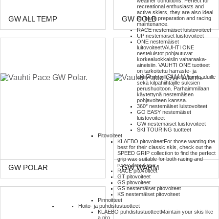
weather conditions. Perfect for
recreational enthusiasts and
active skiers, they are also ideal
GW ALL TEMP
GW COLD
for base preparation and racing
maintenance.
RACE nestemäiset luistovoiteet
UP nestemäiset luistovoiteet
ONE nestemäiset
luitovoiteet
VAUHTI ONE
nesteluistot pohjautuvat
korkealuokkaisiin vaharaaka-
aineisiin. VAUHTI ONE tuotteet
on tarkoitettu harraste- ja
aktiivihiihtäjille kaikille lumilaaduille
sekä kilpahiihtäjille suksien
perushuoltoon. Parhaimmillaan
käytettynä nestemäisen
pohjavoiteen kanssa.
360° nestemäiset luistovoiteet
GO EASY nestemäiset
luistovoiteet
GW nestemäiset luistovoiteet
SKI TOURING tuotteet
Pitovoiteet
KLAEBO pitovoiteet
For those wanting the
best for their classic skis, check out the
SPEED GRIP collection to find the perfect
grip wax suitable for both racing and
recreational use.
GW POLAR
GW WARM
RACE pitovoiteet
GT pitovoiteet
GS pitovoiteet
GS nestemäiset pitovoiteet
KS nestemäiset pitovoiteet
Pinnoitteet
Hoito- ja puhdistustuotteet
KLAEBO puhdistustuotteet
Maintain your skis like
a pro.