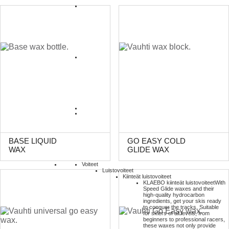
BASE LIQUID
GO EASY COLD
WAX
GLIDE WAX
Voiteet
Luistovoiteet
Kiinteät luistovoiteet
KLAEBO kiinteät luistovoiteet
With
Speed Glide waxes and their
high-quality hydrocarbon
ingredients, get your skis ready
to conquer the tracks. Suitable
for skiers of all levels, from
beginners to professional racers,
these waxes not only provide