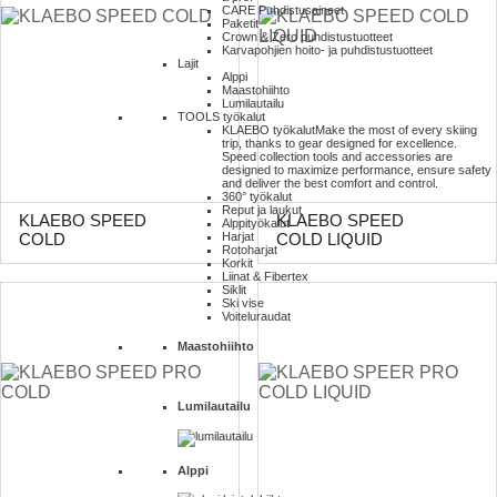
CARE Puhdistusaineet
Paketit
Crown & Zero puhdistustuotteet
Karvapohjien hoito- ja puhdistustuotteet
Lajit
Alppi
Maastohiihto
Lumilautailu
TOOLS työkalut
KLAEBO työkalut
Make the most of every skiing
trip, thanks to gear designed for excellence.
Speed collection tools and accessories are
designed to maximize performance, ensure safety
and deliver the best comfort and control.
360° työkalut
Reput ja laukut
KLAEBO SPEED
KLAEBO SPEED
Alppityökalut
Harjat
COLD
COLD LIQUID
Rotoharjat
Korkit
Liinat & Fibertex
Siklit
Ski vise
Voiteluraudat
Maastohiihto
Lumilautailu
Alppi