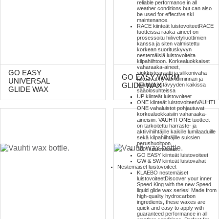
reliable performance in all
weather conditions but can also
be used for effective ski
maintenance.
RACE kiinteät luistovoiteet
RACE
tuotteissa raaka-aineet on
prosessoitu hiilivetyliuottimien
kanssa ja siten valmistettu
korkean suorituskyvyn
nestemäisiä luistovoiteita
kilpahiihtoon. Korkealuokkaiset
vaharaaka-aineet,
GO EASY
sinkkistearaatti ja silikonivaha
GO EASY WARM
takaavat hyvän toiminnan ja
UNIVERSAL
GLIDE WAX
kulutuskestävyyden kaikissa
GLIDE WAX
sääolosuhteissa
UP kiinteät luistovoiteet
ONE kiinteät luistovoiteet
VAUHTI
ONE vahaluistot pohjautuvat
korkealuokkaisiin vaharaaka-
aineisiin. VAUHTI ONE tuotteet
on tarkoitettu harraste- ja
aktiivihiihtäjille kaikille lumilaaduille
sekä kilpahiihtäjille suksien
perushuoltoon.
360° luistovoiteet
GO EASY kiinteät luistovoiteet
GW & SW kiinteät luistovahat
Nestemäiset luistovoiteet
KLAEBO nestemäiset
luistovoiteet
Discover your inner
Speed King with the new Speed
liquid glide wax series! Made from
high-quality hydrocarbon
ingredients, these waxes are
quick and easy to apply with
guaranteed performance in all