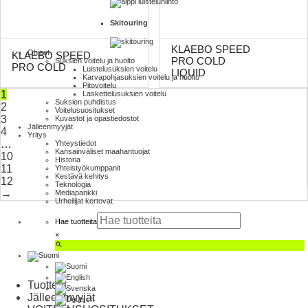
Skitouring
KLAEBO SPEED
Ohjeet
KLAEBO SPEED
PRO COLD
Suksien voitelu ja huolto
PRO COLD
Luistelu­suksien voitelu
LIQUID
Karva­pohja­suksien voitelu ja huolto
Pito­voitelu
1
Laskettelu­suksien voitelu
Suksien puhdistus
2
Voitelusuositukset
3
Kuvastot ja opas­tiedostot
Jälleenmyyjät
4
Yritys
…
Yhteystiedot
Kansainväliset maahantuojat
10
Historia
11
Yhteistyökumppanit
Kestävä kehitys
12
Teknologia
→
Mediapankki
Urheilijat kertovat
Hae tuotteita
×
Tuotteet
Jälleenmyyjät