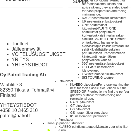
weather conditions. Perfect for
SUPER
recreational enthusiasts and
active skiers, they are also ideal
for base preparation and racing
maintenance.
RACE nestemäiset luistovoiteet
UP nestemäiset luistovoiteet
ONE nestemäiset
luitovoiteet
VAUHTI ONE
nesteluistot pohjautuvat
korkealuokkaisiin vaharaaka-
aineisiin. VAUHTI ONE tuotteet
on tarkoitettu harraste- ja
Tuotteet
aktiivihiihtäjille kaikille lumilaaduille
Jälleenmyyjät
sekä kilpahiihtäjille suksien
perushuoltoon. Parhaimmillaan
VOITELUSUOSITUKSET
käytettynä nestemäisen
YRITYS
pohjavoiteen kanssa.
360° nestemäiset luistovoiteet
YHTEYSTIEDOT
GO EASY nestemäiset
luistovoiteet
Oy Patrol Trading Ab
GW nestemäiset luistovoiteet
SKI TOURING tuotteet
Pitovoiteet
Vauhtitie 3
KLAEBO pitovoiteet
For those wanting the
best for their classic skis, check out the
82350 Tikkala, Tohmajärvi
SPEED GRIP collection to find the perfect
Finland
grip wax suitable for both racing and
recreational use.
RACE pitovoiteet
YHTEYSTIEDOT
GT pitovoiteet
GS pitovoiteet
+358 10 3465 310
GS nestemäiset pitovoiteet
patrol@patrol.fi
KS nestemäiset pitovoiteet
Pinnoitteet
Hoito- ja puhdistustuotteet
KLAEBO puhdistustuotteet
Maintain your skis like
a pro.