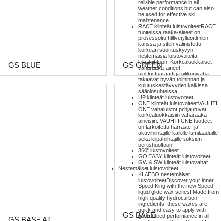
reliable performance in all
weather conditions but can also
be used for effective ski
maintenance.
RACE kiinteät luistovoiteet
RACE
tuotteissa raaka-aineet on
prosessoitu hiilivetyliuottimien
kanssa ja siten valmistettu
korkean suorituskyvyn
nestemäisiä luistovoiteita
kilpahiihtoon. Korkealuokkaiset
GS BLUE
GS GREEN
vaharaaka-aineet,
sinkkistearaatti ja silikonivaha
takaavat hyvän toiminnan ja
kulutuskestävyyden kaikissa
sääolosuhteissa
UP kiinteät luistovoiteet
ONE kiinteät luistovoiteet
VAUHTI
ONE vahaluistot pohjautuvat
korkealuokkaisiin vaharaaka-
aineisiin. VAUHTI ONE tuotteet
on tarkoitettu harraste- ja
aktiivihiihtäjille kaikille lumilaaduille
sekä kilpahiihtäjille suksien
perushuoltoon.
360° luistovoiteet
GO EASY kiinteät luistovoiteet
GW & SW kiinteät luistovahat
Nestemäiset luistovoiteet
KLAEBO nestemäiset
luistovoiteet
Discover your inner
Speed King with the new Speed
liquid glide wax series! Made from
high-quality hydrocarbon
ingredients, these waxes are
quick and easy to apply with
GS BASE
guaranteed performance in all
GS BASE AT