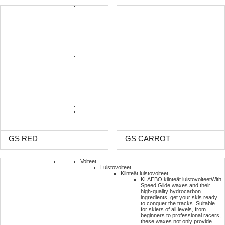
GS RED
GS CARROT
Voiteet
Luistovoiteet
Kiinteät luistovoiteet
KLAEBO kiinteät luistovoiteet
With
Speed Glide waxes and their
high-quality hydrocarbon
ingredients, get your skis ready
to conquer the tracks. Suitable
for skiers of all levels, from
beginners to professional racers,
these waxes not only provide