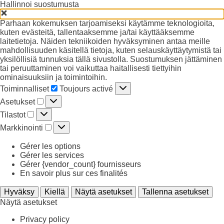
Hallinnoi suostumusta
Parhaan kokemuksen tarjoamiseksi käytämme teknologioita,
kuten evästeitä, tallentaaksemme ja/tai käyttääksemme
laitetietoja. Näiden tekniikoiden hyväksyminen antaa meille
mahdollisuuden käsitellä tietoja, kuten selauskäyttäytymistä tai
yksilöllisiä tunnuksia tällä sivustolla. Suostumuksen jättäminen
tai peruuttaminen voi vaikuttaa haitallisesti tiettyihin
ominaisuuksiin ja toimintoihin.
Toiminnalliset
Toiminnalliset
Toujours activé
Asetukset
Asetukset
Tilastot
Tilastot
Markkinointi
Markkinointi
Gérer les options
Gérer les services
Gérer {vendor_count} fournisseurs
En savoir plus sur ces finalités
Hyväksy
Kiellä
Näytä asetukset
Tallenna asetukset
Näytä asetukset
Privacy policy