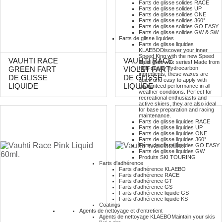
Farts de glisse solides RACE
Farts de glisse solides UP
Farts de glisse solides ONE
Farts de glisse solides 360°
Farts de glisse solides GO EASY
Farts de glisse solides GW & SW
Farts de glisse liquides
Farts de glisse liquides
KLAEBO
Discover your inner
Speed King with the new Speed
VAUHTI RACE
VAUHTI RACE
liquid glide wax series! Made from
high-quality hydrocarbon
GREEN FART
VIOLET FART
ingredients, these waxes are
DE GLISSE
DE GLISSE
quick and easy to apply with
LIQUIDE
LIQUIDE
guaranteed performance in all
weather conditions. Perfect for
recreational enthusiasts and
active skiers, they are also ideal
for base preparation and racing
maintenance.
Farts de glisse liquides RACE
Farts de glisse liquides UP
Farts de glisse liquides ONE
Farts de glisse liquides 360°
Farts de glisse liquides GO EASY
Farts de glisse liquides GW
Produits SKI TOURING
Farts d'adhérence
Farts d'adhérence KLAEBO
Farts d'adhérence RACE
Farts d'adhérence GT
Farts d'adhérence GS
Farts d'adhérence liquide GS
Farts d'adhérence liquide KS
Coatings
Agents de nettoyage et d'entretient
Agents de nettoyage KLAEBO
Maintain your skis