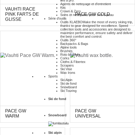
like a pro.
Agents de nettoyage et d'entretient
Kits
VAUHTI RACE
Crown & Zero
PINK FARTS DE
PACE GW COLD
Soins et nettoyants pour skis à peau
Série d'outils
GLISSE
Outils KLAEBO
Make the most of every skiing trip,
thanks to gear designed for excellence. Speed
collection tools and accessories are designed to
maximize performance, ensure safety and deliver
the best comfort and control.
Outils 360°
Backpacks & Bags
Alpine tools
Brushes
Roto brushes
Corks
Cloths & Fibertex
Scrapers
Ski Vise
Wax Irons
Sports
Ski Alpin
Ski de fond
Snowboard
Ski Touring
Ski de fond
PACE GW
PACE GW
Snowboard
WARM
UNIVERSAL
Ski alpin