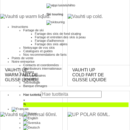
Ski touring
Instructions
Fartage de ski
Fartage des skis de fond skating
Fartage et entretien des skis à peau
Fartage d'adherence
Fartage des skis alpins
Nettoyage de vos skis
Catalogues et guides
Nos recommendations de farts
Points de vente
Notre entreprise
Contacts et coordonnées
Distributeurs internationaux
VAUHTI UP
VAUHTI UP
Histoire
WARM FART DE
COLD FART DE
Nos partenaires
Durabilité
GLISSE LIQUIDE
GLISSE LIQUIDE
Technologie
Banque d’images
Hae tuotteita
×