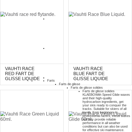
VAUHTI RACE
VAUHTI RACE
RED FART DE
BLUE FART DE
GLISSE LIQUIDE
GLISSE LIQUIDE
Farts
Farts de glisse
Farts de glisse solides
Farts de glisse solides
KLAEBO
With Speed Glide waxes
and their high-quality
hydrocarbon ingredients, get
your skis ready to conquer the
tracks. Suitable for skiers of all
levels, from beginners to
professional racers, these waxes
not only provide reliable
performance in all weather
conditions but can also be used
for effective ski maintenance.