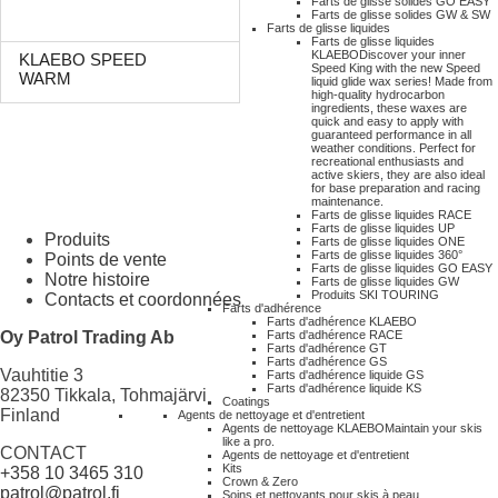
Farts de glisse solides GO EASY
Farts de glisse solides GW & SW
Farts de glisse liquides
Farts de glisse liquides
KLAEBO
Discover your inner
KLAEBO SPEED
Speed King with the new Speed
WARM
liquid glide wax series! Made from
high-quality hydrocarbon
ingredients, these waxes are
quick and easy to apply with
guaranteed performance in all
weather conditions. Perfect for
recreational enthusiasts and
active skiers, they are also ideal
for base preparation and racing
maintenance.
Farts de glisse liquides RACE
Farts de glisse liquides UP
Produits
Farts de glisse liquides ONE
Farts de glisse liquides 360°
Points de vente
Farts de glisse liquides GO EASY
Notre histoire
Farts de glisse liquides GW
Produits SKI TOURING
Contacts et coordonnées
Farts d'adhérence
Farts d'adhérence KLAEBO
Oy Patrol Trading Ab
Farts d'adhérence RACE
Farts d'adhérence GT
Farts d'adhérence GS
Vauhtitie 3
Farts d'adhérence liquide GS
Farts d'adhérence liquide KS
82350 Tikkala, Tohmajärvi
Coatings
Finland
Agents de nettoyage et d'entretient
Agents de nettoyage KLAEBO
Maintain your skis
like a pro.
CONTACT
Agents de nettoyage et d'entretient
Kits
+358 10 3465 310
Crown & Zero
patrol@patrol.fi
Soins et nettoyants pour skis à peau