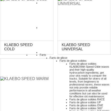
KLAEBO SPEED
KLAEBO SPEED
COLD
UNIVERSAL
Farts
Farts de glisse
Farts de glisse solides
Farts de glisse solides
KLAEBO
With Speed Glide waxes
and their high-quality
hydrocarbon ingredients, get
your skis ready to conquer the
tracks. Suitable for skiers of all
levels, from beginners to
professional racers, these waxes
not only provide reliable
performance in all weather
conditions but can also be used
for effective ski maintenance.
Farts de glisse solides RACE
Farts de glisse solides UP
Farts de glisse solides ONE
Farts de glisse solides 360°