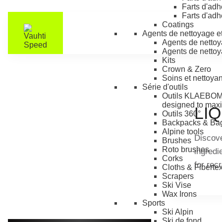
Farts d'ad
Farts d'adh
Coatings
Agents de nettoyage et 
Agents de nett
Agents de nettoya
Kits
Crown & Zero
Soins et nettoyan
Série d'outils
Outils KLAEBO
M
designed to maxi
LI
Outils 360°
Backpacks & Ba
Alpine tools
Discove
Brushes
Roto brushes
ingredi
Corks
for rec
Cloths & Fiberte
Scrapers
Ski Vise
Wax Irons
Sports
Ski Alpin
Ski de fond