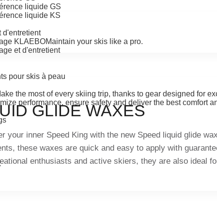
hérence liquide GS
érence liquide KS
d'entretient
oyage KLAEBO
Maintain your skis like a pro.
ge et d'entretient
ts pour skis à peau
ake the most of every skiing trip, thanks to gear designed for e
mize performance, ensure safety and deliver the best comfort an
QUID GLIDE WAXES
gs
r your inner Speed King with the new Speed liquid glide wa
ents, these waxes are quick and easy to apply with guarante
reational enthusiasts and active skiers, they are also ideal 
x