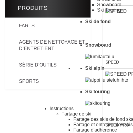
Snowboard
PRODUITS
Ski Touring
Ski de fond
FARTS
AGENTS DE NETTOYAGE ET
Snowboard
D’ENTRETIENT
SPEED
SÉRIE D’OUTILS
Ski alpin
SPORTS
Ski touring
Instructions
Fartage de ski
Fartage des skis de fond ska
Fartage et entretien des ski
SPEED PRO
Fartage d'adherence