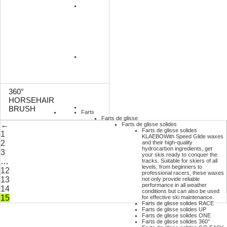
360°
HORSEHAIR
BRUSH
Farts
Farts de glisse
←
Farts de glisse solides
Farts de glisse solides
1
KLAEBO
With Speed Glide waxes
2
and their high-quality
hydrocarbon ingredients, get
3
your skis ready to conquer the
…
tracks. Suitable for skiers of all
levels, from beginners to
12
professional racers, these waxes
13
not only provide reliable
performance in all weather
14
conditions but can also be used
15
for effective ski maintenance.
Farts de glisse solides RACE
Farts de glisse solides UP
Farts de glisse solides ONE
Farts de glisse solides 360°