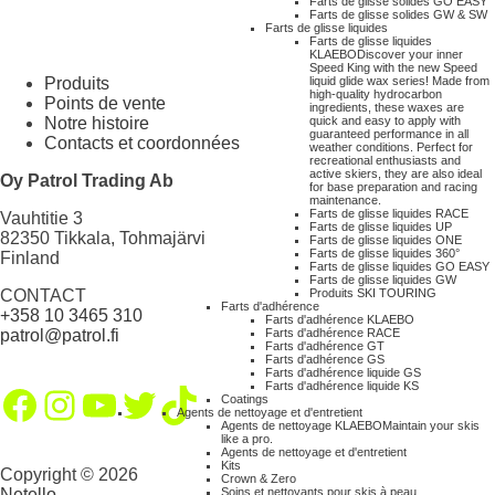
Farts de glisse solides GO EASY
Farts de glisse solides GW & SW
Farts de glisse liquides
Farts de glisse liquides
KLAEBO
Discover your inner
Speed King with the new Speed
Produits
liquid glide wax series! Made from
high-quality hydrocarbon
Points de vente
ingredients, these waxes are
Notre histoire
quick and easy to apply with
guaranteed performance in all
Contacts et coordonnées
weather conditions. Perfect for
recreational enthusiasts and
active skiers, they are also ideal
Oy Patrol Trading Ab
for base preparation and racing
maintenance.
Farts de glisse liquides RACE
Vauhtitie 3
Farts de glisse liquides UP
82350 Tikkala, Tohmajärvi
Farts de glisse liquides ONE
Farts de glisse liquides 360°
Finland
Farts de glisse liquides GO EASY
Farts de glisse liquides GW
CONTACT
Produits SKI TOURING
Farts d'adhérence
+358 10 3465 310
Farts d'adhérence KLAEBO
patrol@patrol.fi
Farts d'adhérence RACE
Farts d'adhérence GT
Farts d'adhérence GS
Farts d'adhérence liquide GS
Farts d'adhérence liquide KS
Facebook
Instagram
YouTube
Twitter
TikTok
Coatings
Agents de nettoyage et d'entretient
Agents de nettoyage KLAEBO
Maintain your skis
like a pro.
Agents de nettoyage et d'entretient
Kits
Copyright © 2026
Crown & Zero
Netello
Soins et nettoyants pour skis à peau