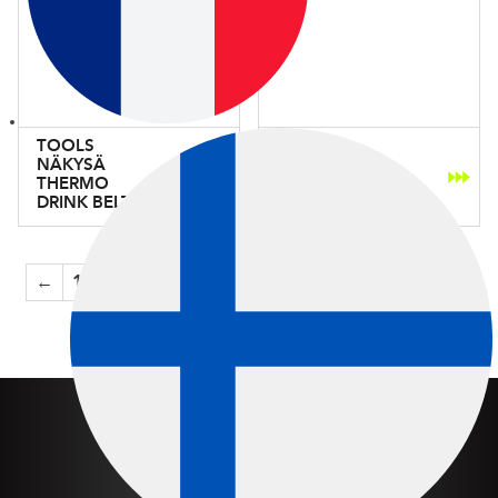
TOOLS
NÄKYSÄ
PACE KS RED
THERMO
KLISTER
DRINK BELT
←
1
2
3
…
10
11
12
13
14
15
→