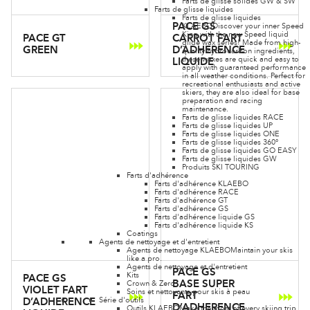
Farts de glisse solides GW & SW
Farts de glisse liquides
Farts de glisse liquides
PACE GS
KLAEBO
Discover your inner Speed
King with the new Speed liquid
PACE GT
CARROT FART
glide wax series! Made from high-
GREEN
D’ADHERENCE
quality hydrocarbon ingredients,
these waxes are quick and easy to
LIQUIDE
apply with guaranteed performance
in all weather conditions. Perfect for
recreational enthusiasts and active
skiers, they are also ideal for base
preparation and racing
maintenance.
Farts de glisse liquides RACE
Farts de glisse liquides UP
Farts de glisse liquides ONE
Farts de glisse liquides 360°
Farts de glisse liquides GO EASY
Farts de glisse liquides GW
Produits SKI TOURING
Farts d'adhérence
Farts d'adhérence KLAEBO
Farts d'adhérence RACE
Farts d'adhérence GT
Farts d'adhérence GS
Farts d'adhérence liquide GS
Farts d'adhérence liquide KS
Coatings
Agents de nettoyage et d'entretient
Agents de nettoyage KLAEBO
Maintain your skis
like a pro.
Agents de nettoyage et d'entretient
PACE GS
Kits
PACE GS
BASE SUPER
Crown & Zero
VIOLET FART
Soins et nettoyants pour skis à peau
FART
Série d'outils
D’ADHERENCE
D’ADHERENCE
Outils KLAEBO
Make the most of every skiing trip,