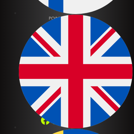
PRODUITS
POINTS DE VENTE
NOTRE HISTOIRE
CONTACTS ET COORDONNÉES
Oy Patrol Trading Ab
Vauhtitie 3
82350 Tikkala, Tohmajärvi
Finland
CONTACT
+358 10 3465 310
patrol@patrol.fi
FACEBOOK
INSTAGRAM
YOUTUBE
TWITTER
TIKTOK