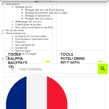
Instructions
Fartage de ski
Fartage des skis de fond skating
Fartage et entretien des skis à peau
Fartage d'adherence
Fartage des skis alpins
Nettoyage de vos skis
Catalogues et guides
Nos recommendations de farts
Points de vente
Notre entreprise
Contacts et coordonnées
Distributeurs internationaux
Histoire
Nos partenaires
Durabilité
Technologie
Banque d’images
TOOLS
TOOLS
KALPPIA
PUTELI DRINK
BACKPACK
BELT WITH
15L
BOTTLE