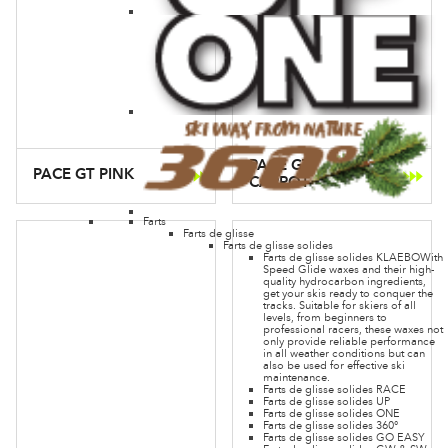
PACE GT
PACE GT PINK
CARROT
Farts
Farts de glisse
Farts de glisse solides
Farts de glisse solides KLAEBO
With
Speed Glide waxes and their high-
quality hydrocarbon ingredients,
get your skis ready to conquer the
tracks. Suitable for skiers of all
levels, from beginners to
professional racers, these waxes not
only provide reliable performance
in all weather conditions but can
also be used for effective ski
maintenance.
Farts de glisse solides RACE
Farts de glisse solides UP
Farts de glisse solides ONE
Farts de glisse solides 360°
Farts de glisse solides GO EASY