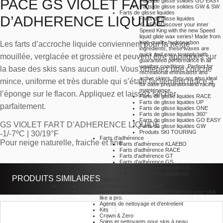
PACE GS VIOLET FART
Farts de glisse solides GO EASY
Farts de glisse solides GW & SW
Farts de glisse liquides
D’ADHERENCE LIQUIDE
Farts de glisse liquides
KLAEBO
Discover your inner
Speed King with the new Speed
liquid glide wax series! Made from
high-quality hydrocarbon
Les farts d’accroche liquide conviennent pour la neige
ingredients, these waxes are
quick and easy to apply with
mouillée, verglacée et grossière et peuvent être appliqués sur
guaranteed performance in all
weather conditions. Perfect for
la base des skis sans aucun outil. Vous obtenez une couche
recreational enthusiasts and
active skiers, they are also ideal
mince, uniforme et très durable qui s’étale facilement grâce à
for base preparation and racing
maintenance.
l’éponge sur le flacon. Appliquez et laissez sécher
Farts de glisse liquides RACE
Farts de glisse liquides UP
parfaitement.
Farts de glisse liquides ONE
Farts de glisse liquides 360°
Farts de glisse liquides GO EASY
GS VIOLET FART D’ADHERENCE LIQUIDE
Farts de glisse liquides GW
Produits SKI TOURING
-1/-7ºC | 30/19°F
Farts d'adhérence
Pour neige naturelle, fraiche et fine
Farts d'adhérence KLAEBO
Farts d'adhérence RACE
Farts d'adhérence GT
Farts d'adhérence GS
Farts d'adhérence liquide GS
Farts d'adhérence liquide KS
PRODUITS SIMILAIRES
Coatings
Agents de nettoyage et d'entretient
Agents de nettoyage KLAEBO
Maintain your skis
like a pro.
Agents de nettoyage et d'entretient
Kits
Crown & Zero
Soins et nettoyants pour skis à peau