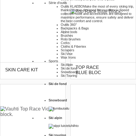
Série d'outils
Outils KLAEBO
Make the most of every skiing trip,
thanks to gear designed for excellence. Speed
collection tools and accessories are designed to
maximize performance, ensure safety and deliver
the best comfort and control.
Outils 360°
Backpacks & Bags
Alpine tools
Brushes
Roto brushes
Corks
Cloths & Fibertex
Scrapers
Ski Vise
Wax Irons
Sports
Ski Alpin
TOP RACE
Ski de fond
SKIN CARE KIT
BLUE BLOC
Snowboard
Ski Touring
Ski de fond
Snowboard
Ski alpin
Ski touring