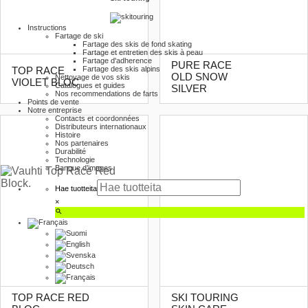
Instructions
Fartage de ski
Fartage des skis de fond skating
Fartage et entretien des skis à peau
Fartage d'adherence
PURE RACE
Fartage des skis alpins
TOP RACE
OLD SNOW
Nettoyage de vos skis
VIOLET BLOC
Catalogues et guides
SILVER
Nos recommendations de farts
Points de vente
Notre entreprise
Contacts et coordonnées
Distributeurs internationaux
Histoire
Nos partenaires
Durabilité
Technologie
Banque d’images
Hae tuotteita
×
TOP RACE RED
SKI TOURING