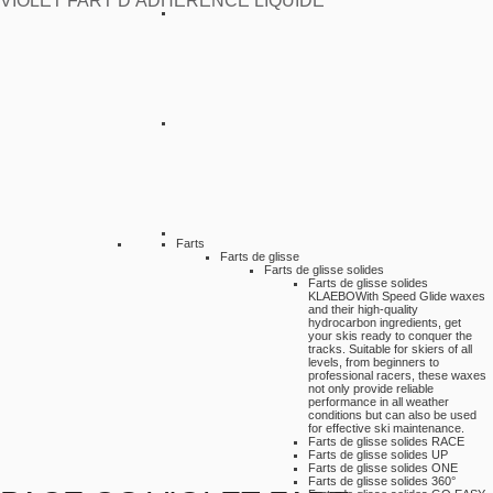
VIOLET FART D’ADHERENCE LIQUIDE
Farts
Farts de glisse
Farts de glisse solides
Farts de glisse solides
KLAEBO
With Speed Glide waxes
and their high-quality
hydrocarbon ingredients, get
your skis ready to conquer the
tracks. Suitable for skiers of all
levels, from beginners to
professional racers, these waxes
not only provide reliable
performance in all weather
conditions but can also be used
for effective ski maintenance.
Farts de glisse solides RACE
Farts de glisse solides UP
Farts de glisse solides ONE
Farts de glisse solides 360°