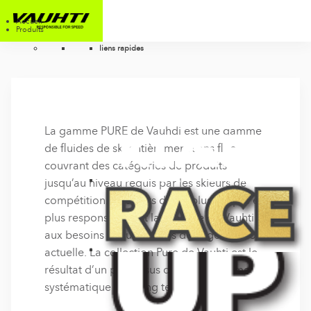
Accueil
Produits
liens rapides
La gamme PURE de Vauhdi est une gamme
de fluides de ski entièrement sans fluor,
couvrant des catégories de produits
jusqu’au niveau requis par les skieurs de
compétition. Une farts de ski plus propre et
plus responsable est la réponse de Vauhti
aux besoins et aux valeurs de la génération
actuelle. La collection Pure de Vauhti est le
résultat d’un processus de développement
systématique et à long terme.