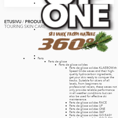
ETUSIVU
/
PRODUITS
/
SPORTS
/
SKI TOURING
/
SKI
TOURING SKIN CARE
Farts
Farts de glisse
Farts de glisse solides
Farts de glisse solides KLAEBO
With
Speed Glide waxes and their high-
quality hydrocarbon ingredients,
get your skis ready to conquer the
tracks. Suitable for skiers of all
levels, from beginners to
professional racers, these waxes not
only provide reliable performance
in all weather conditions but can
also be used for effective ski
maintenance.
Farts de glisse solides RACE
Farts de glisse solides UP
Farts de glisse solides ONE
Farts de glisse solides 360°
Farts de glisse solides GO EASY