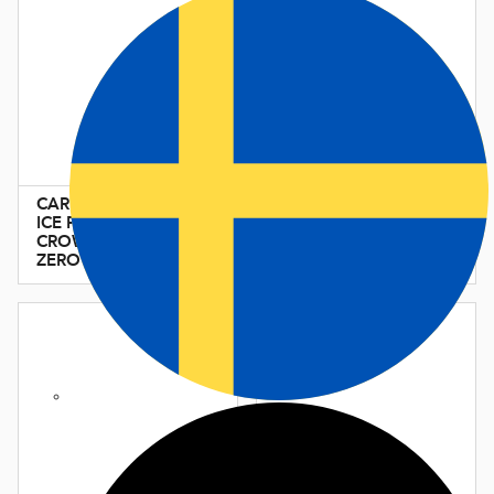
CARE ANTI-
SKI TOURING
ICE FOR
SKIN
CROWN &
CLEANER
ZERO