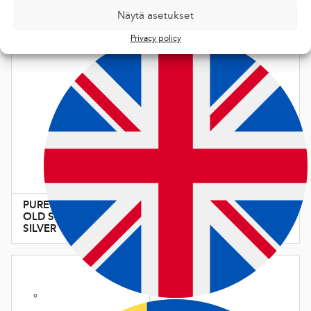
Näytä asetukset
Privacy policy
PURE RACE
SKIN & PURE
OLD SNOW
GLIDE KIT
SILVER