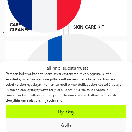
CARE BASE
SKIN CARE KIT
CLEANER
Hallinnoi suostumusta
Parhaan kokemuksen tarjoamiseksi käytämme teknologioita, kuten
evästeitä, tallentaaksemme ja/tai käyttääksemme laitetietoja. Näiden
tekniikoiden hyväksyminen antaa meille mahdollisuuden käsitellä tietoja,
kuten selauskäyttäytymistä tai yksilöllisiä tunnuksia tällä sivustolla.
Suostumuksen jättäminen tai peruuttaminen voi vaikuttaa haitallisesti
tiettyihin ominaisuuksiin ja toimintoihin.
Hyväksy
VAUHTI
CARE CLEAN
ALPINE BASE
Kiellä
AND GLIDE
LIQUID