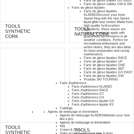
Farts de glisse solides GO EASY
Farts de glisse solides GW & SW
Farts de glisse liquides
Farts de glisse liquides
KLAEBO
Discover your inner
Speed King with the new Speed
liquid glide wax series! Made from
high-quality hydrocarbon
TOOLS
TOOLS
ingredients, these waxes are
SYNTHETIC
quick and easy to apply with
NATURAL CORK
CORK
guaranteed performance in all
weather conditions. Perfect for
recreational enthusiasts and
active skiers, they are also ideal
for base preparation and racing
maintenance.
Farts de glisse liquides RACE
Farts de glisse liquides UP
Farts de glisse liquides ONE
Farts de glisse liquides 360°
Farts de glisse liquides GO EASY
Farts de glisse liquides GW
Produits SKI TOURING
Farts d'adhérence
Farts d'adhérence KLAEBO
Farts d'adhérence RACE
Farts d'adhérence GT
Farts d'adhérence GS
Farts d'adhérence liquide GS
Farts d'adhérence liquide KS
Coatings
Agents de nettoyage et d'entretient
Agents de nettoyage KLAEBO
Maintain your skis
like a pro.
Agents de nettoyage et d'entretient
Kits
TOOLS
TOOLS
Crown & Zero
SYNTHETIC
Soins et nettoyants pour skis à peau