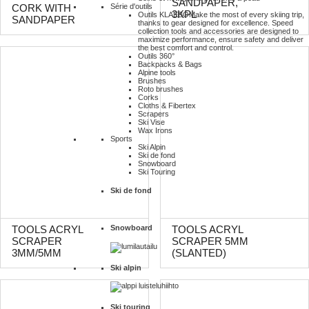
SANDPAPER,
Série d'outils
CORK WITH
3KPL
Outils KLAEBO
Make the most of every skiing trip,
SANDPAPER
thanks to gear designed for excellence. Speed
collection tools and accessories are designed to
maximize performance, ensure safety and deliver
the best comfort and control.
Outils 360°
Backpacks & Bags
Alpine tools
Brushes
Roto brushes
Corks
Cloths & Fibertex
Scrapers
Ski Vise
Wax Irons
Sports
Ski Alpin
Ski de fond
Snowboard
Ski Touring
Ski de fond
Snowboard
TOOLS ACRYL
TOOLS ACRYL
SCRAPER
SCRAPER 5MM
3MM/5MM
(SLANTED)
Ski alpin
Ski touring