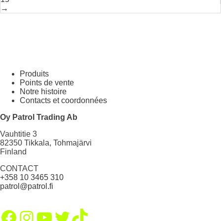
→
Produits
Points de vente
Notre histoire
Contacts et coordonnées
Oy Patrol Trading Ab
Vauhtitie 3
82350 Tikkala, Tohmajärvi
Finland
CONTACT
+358 10 3465 310
patrol@patrol.fi
Facebook
Instagram
YouTube
Twitter
TikTok