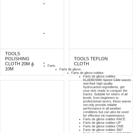
TOOLS
POLISHING
TOOLS TEFLON
CLOTH 20M &
CLOTH
Farts
10M
Farts de glisse
Farts de glisse solides
Farts de glisse solides
KLAEBO
With Speed Glide waxes
and their high-quality
hydrocarbon ingredients, get
your skis ready to conquer the
tracks. Suitable for skiers of all
levels, from beginners to
professional racers, these waxes
not only provide reliable
performance in all weather
conditions but can also be used
for effective ski maintenance.
Farts de glisse solides RACE
Farts de glisse solides UP
Farts de glisse solides ONE
Farts de glisse solides 360°