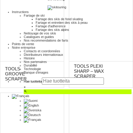
Instructions
Fartage de ski
Fartage des skis de fond skating
Fartage et entretien des skis à peau
Fartage d'adherence
Fartage des skis alpins
Nettoyage de vos skis
Catalogues et guides
Nos recommendations de farts
Points de vente
Notre entreprise
Contacts et coordonnées
Distributeurs internationaux
Histoire
Nos partenaires
Durabilité
TOOLS PLEXI
TOOLS
Technologie
SHARP – WAX
Banque d’images
GROOVE
SCRAPER
SCRAPER
SHARPENER
Hae tuotteita
×