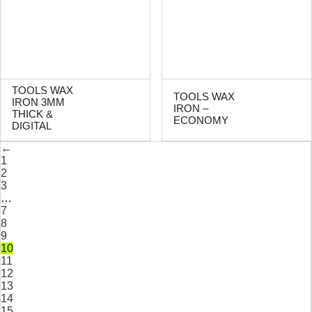
TOOLS WAX
TOOLS WAX
IRON 3MM
IRON –
THICK &
ECONOMY
DIGITAL
←
1
2
3
…
7
8
9
10
11
12
13
14
15