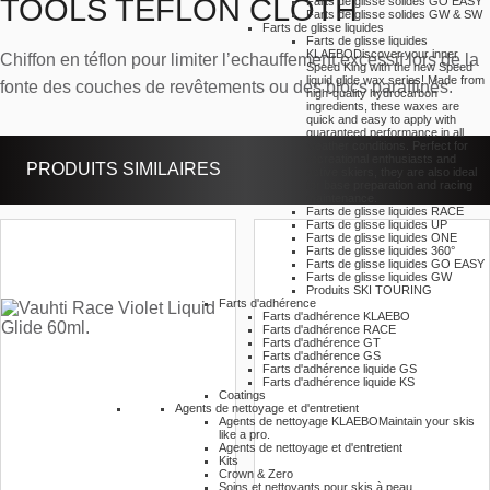
TOOLS TEFLON CLOTH
Farts de glisse solides GO EASY
Farts de glisse solides GW & SW
Farts de glisse liquides
Farts de glisse liquides
KLAEBO
Discover your inner
Chiffon en téflon pour limiter l’echauffement excessif lors de la
Speed King with the new Speed
liquid glide wax series! Made from
fonte des couches de revêtements ou des blocs paraffinés.
high-quality hydrocarbon
ingredients, these waxes are
quick and easy to apply with
guaranteed performance in all
weather conditions. Perfect for
recreational enthusiasts and
PRODUITS SIMILAIRES
active skiers, they are also ideal
for base preparation and racing
maintenance.
Farts de glisse liquides RACE
Farts de glisse liquides UP
Farts de glisse liquides ONE
Farts de glisse liquides 360°
Farts de glisse liquides GO EASY
Farts de glisse liquides GW
Produits SKI TOURING
Farts d'adhérence
Farts d'adhérence KLAEBO
Farts d'adhérence RACE
Farts d'adhérence GT
Farts d'adhérence GS
Farts d'adhérence liquide GS
Farts d'adhérence liquide KS
Coatings
Agents de nettoyage et d'entretient
Agents de nettoyage KLAEBO
Maintain your skis
like a pro.
Agents de nettoyage et d'entretient
Kits
Crown & Zero
Soins et nettoyants pour skis à peau