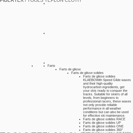
FIBERTEX
/
TOOLS TEFLON CLOTH
Farts
Farts de glisse
Farts de glisse solides
Farts de glisse solides
KLAEBO
With Speed Glide waxes
and their high-quality
hydrocarbon ingredients, get
your skis ready to conquer the
tracks. Suitable for skiers of all
levels, from beginners to
professional racers, these waxes
not only provide reliable
performance in all weather
conditions but can also be used
for effective ski maintenance.
Farts de glisse solides RACE
Farts de glisse solides UP
Farts de glisse solides ONE
Farts de glisse solides 360°