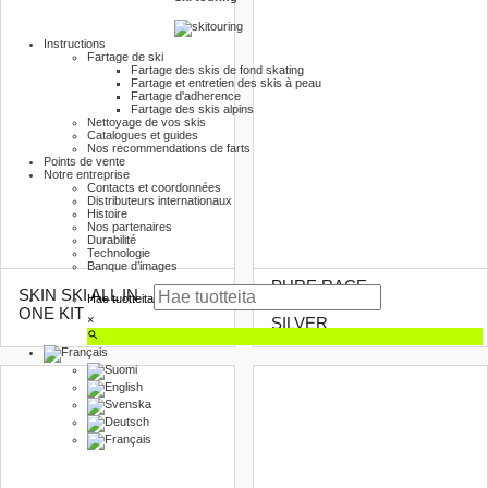
Instructions
Fartage de ski
Fartage des skis de fond skating
Fartage et entretien des skis à peau
Fartage d'adherence
Fartage des skis alpins
Nettoyage de vos skis
Catalogues et guides
Nos recommendations de farts
Points de vente
Notre entreprise
Contacts et coordonnées
Distributeurs internationaux
Histoire
Nos partenaires
Durabilité
Technologie
Banque d’images
PURE RACE
SKIN SKI ALL IN
Hae tuotteita
OLD SNOW
ONE KIT
×
SILVER