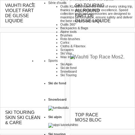
Série d'outils
VAUHTI RACE
SKI TOURING
Outils KLAEBO
Make the most of every skiing trip,
VIOLET FART
ALLROUND
thanks to gear designed for excellence. Speed
collection tools and accessories are designed to
DE GLISSE
FART DE
maximize performance, ensure safety and deliver
LIQUIDE
GLISSE LIQUIDE
the best comfort and control.
Outils 360°
Backpacks & Bags
Alpine tools
Brushes
Roto brushes
Corks
Cloths & Fibertex
Scrapers
Ski Vise
Wax Irons
Sports
Ski Alpin
Ski de fond
Snowboard
Ski Touring
Ski de fond
Snowboard
SKI TOURING
TOP RACE
Ski alpin
SKIN SKI CLEAN
MOS2 BLOC
& CARE
Ski touring