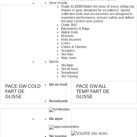
Série d'outils
Outils KLAEBO
Make the most of every skiing trip,
thanks to gear designed for excellence. Speed
collection tools and accessories are designed to
maximize performance, ensure safety and deliver
the best comfort and control.
Outils 360°
Backpacks & Bags
Alpine tools
Brushes
Roto brushes
Corks
Cloths & Fibertex
Scrapers
Ski Vise
Wax Irons
Sports
Ski Alpin
Ski de fond
Snowboard
Ski Touring
Ski de fond
PACE GW COLD
PACE GW ALL
FART DE
TEMP FART DE
GLISSE
GLISSE
Snowboard
Ski alpin
Ski touring