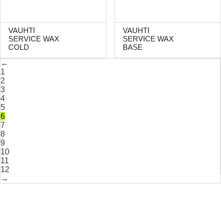
VAUHTI
VAUHTI
SERVICE WAX
SERVICE WAX
COLD
BASE
←
1
2
3
4
5
6
7
8
9
10
11
12
→