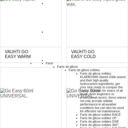
VAUHTI GO
VAUHTI GO
EASY WARM
EASY COLD
Farts
Farts de glisse
Farts de glisse solides
Farts de glisse solides
KLAEBO
With Speed Glide waxes
and their high-quality
hydrocarbon ingredients, get
your skis ready to conquer the
tracks. Suitable for skiers of all
levels, from beginners to
professional racers, these waxes
not only provide reliable
performance in all weather
conditions but can also be used
for effective ski maintenance.
Farts de glisse solides RACE
Farts de glisse solides UP
Farts de glisse solides ONE
Farts de glisse solides 360°