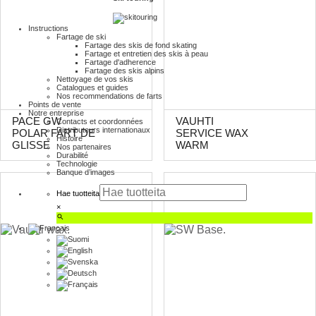
Instructions
Fartage de ski
Fartage des skis de fond skating
Fartage et entretien des skis à peau
Fartage d'adherence
Fartage des skis alpins
Nettoyage de vos skis
Catalogues et guides
Nos recommendations de farts
Points de vente
Notre entreprise
PACE GW
VAUHTI
Contacts et coordonnées
Distributeurs internationaux
POLAR FART DE
SERVICE WAX
Histoire
GLISSE
WARM
Nos partenaires
Durabilité
Technologie
Banque d’images
Hae tuotteita
×