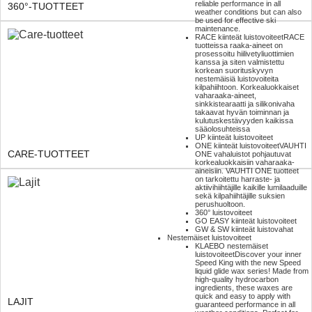
reliable performance in all
360°-TUOTTEET
weather conditions but can also
be used for effective ski
maintenance.
RACE kiinteät luistovoiteet
RACE
tuotteissa raaka-aineet on
prosessoitu hiilivetyliuottimien
kanssa ja siten valmistettu
korkean suorituskyvyn
nestemäisiä luistovoiteita
kilpahiihtoon. Korkealuokkaiset
vaharaaka-aineet,
sinkkistearaatti ja silikonivaha
takaavat hyvän toiminnan ja
kulutuskestävyyden kaikissa
sääolosuhteissa
UP kiinteät luistovoiteet
ONE kiinteät luistovoiteet
VAUHTI
CARE-TUOTTEET
ONE vahaluistot pohjautuvat
korkealuokkaisiin vaharaaka-
aineisiin. VAUHTI ONE tuotteet
on tarkoitettu harraste- ja
aktiivihiihtäjille kaikille lumilaaduille
sekä kilpahiihtäjille suksien
perushuoltoon.
360° luistovoiteet
GO EASY kiinteät luistovoiteet
GW & SW kiinteät luistovahat
Nestemäiset luistovoiteet
KLAEBO nestemäiset
luistovoiteet
Discover your inner
Speed King with the new Speed
liquid glide wax series! Made from
high-quality hydrocarbon
ingredients, these waxes are
quick and easy to apply with
LAJIT
guaranteed performance in all