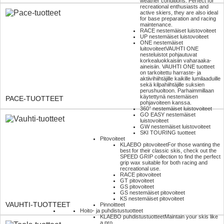
weather conditions. Perfect for
recreational enthusiasts and
active skiers, they are also ideal
for base preparation and racing
maintenance.
RACE nestemäiset luistovoiteet
UP nestemäiset luistovoiteet
ONE nestemäiset
luitovoiteet
VAUHTI ONE
nesteluistot pohjautuvat
korkealuokkaisiin vaharaaka-
aineisiin. VAUHTI ONE tuotteet
on tarkoitettu harraste- ja
aktiivihiihtäjille kaikille lumilaaduille
sekä kilpahiihtäjille suksien
perushuoltoon. Parhaimmillaan
käytettynä nestemäisen
PACE-TUOTTEET
pohjavoiteen kanssa.
360° nestemäiset luistovoiteet
GO EASY nestemäiset
luistovoiteet
GW nestemäiset luistovoiteet
SKI TOURING tuotteet
Pitovoiteet
KLAEBO pitovoiteet
For those wanting the
best for their classic skis, check out the
SPEED GRIP collection to find the perfect
grip wax suitable for both racing and
recreational use.
RACE pitovoiteet
GT pitovoiteet
GS pitovoiteet
GS nestemäiset pitovoiteet
KS nestemäiset pitovoiteet
VAUHTI-TUOTTEET
Pinnoitteet
Hoito- ja puhdistustuotteet
KLAEBO puhdistustuotteet
Maintain your skis like
a pro.