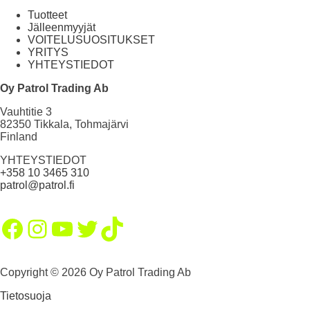
Tuotteet
Jälleenmyyjät
VOITELUSUOSITUKSET
YRITYS
YHTEYSTIEDOT
Oy Patrol Trading Ab
Vauhtitie 3
82350 Tikkala, Tohmajärvi
Finland
YHTEYSTIEDOT
+358 10 3465 310
patrol@patrol.fi
Facebook
Instagram
YouTube
Twitter
TikTok
Copyright © 2026 Oy Patrol Trading Ab
Tietosuoja