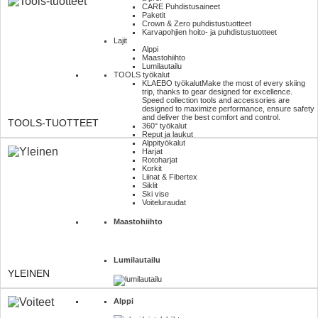
CARE Puhdistusaineet
Paketit
Crown & Zero puhdistustuotteet
Karvapohjien hoito- ja puhdistustuotteet
Lajit
Alppi
Maastohiihto
Lumilautailu
TOOLS työkalut
KLAEBO työkalut
Make the most of every skiing
trip, thanks to gear designed for excellence.
Speed collection tools and accessories are
designed to maximize performance, ensure safety
and deliver the best comfort and control.
TOOLS-TUOTTEET
360° työkalut
Reput ja laukut
Alppityökalut
Harjat
Rotoharjat
Korkit
Liinat & Fibertex
Siklit
Ski vise
Voiteluraudat
Maastohiihto
Lumilautailu
YLEINEN
Alppi