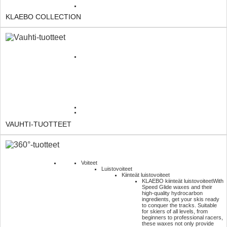
KLAEBO COLLECTION
VAUHTI-TUOTTEET
Voiteet
Luistovoiteet
Kiinteät luistovoiteet
KLAEBO kiinteät luistovoiteet
With
Speed Glide waxes and their
high-quality hydrocarbon
ingredients, get your skis ready
to conquer the tracks. Suitable
for skiers of all levels, from
beginners to professional racers,
these waxes not only provide