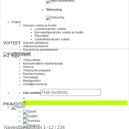
Skitouring
Ohjeet
Suksien voitelu ja huolto
Luistelu­suksien voitelu
Karva­pohja­suksien voitelu ja huolto
Pito­voitelu
Laskettelu­suksien voitelu
VOITEET
Suksien puhdistus
Voitelusuositukset
Kuvastot ja opas­tiedostot
Jälleenmyyjät
Yritys
Yhteystiedot
Kansainväliset maahantuojat
Historia
Yhteistyökumppanit
Kestävä kehitys
Teknologia
Mediapankki
Urheilijat kertovat
Hae tuotteita
×
PIKAVOITEET
Näytetään tulokset 1–12 / 234