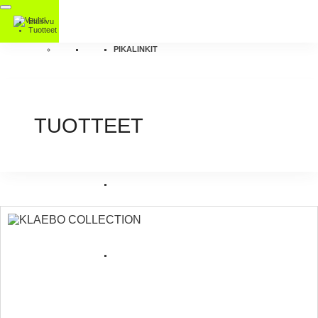
Etusivu
Tuotteet
PIKALINKIT
TUOTTEET