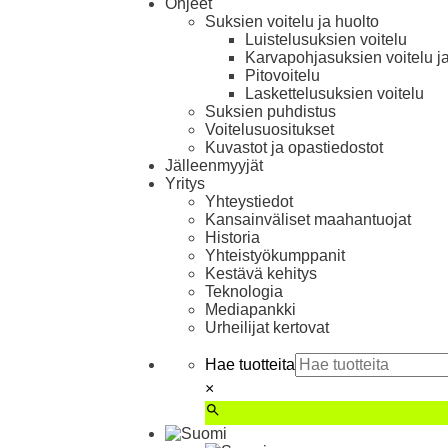
Ohjeet
Suksien voitelu ja huolto
Luistelu­suksien voitelu
Karva­pohja­suksien voitelu j
Pito­voitelu
Laskettelu­suksien voitelu
Suksien puhdistus
Voitelusuositukset
Kuvastot ja opas­tiedostot
Jälleenmyyjät
Yritys
Yhteystiedot
Kansainväliset maahantuojat
Historia
Yhteistyökumppanit
Kestävä kehitys
Teknologia
Mediapankki
Urheilijat kertovat
Hae tuotteita
×