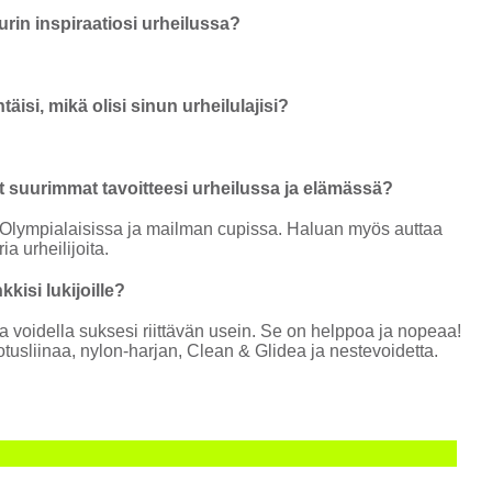
rin inspiraatiosi urheilussa?
htäisi, mikä olisi sinun urheilulajisi?
t suurimmat tavoitteesi urheilussa ja elämässä?
lympialaisissa ja mailman cupissa. Haluan myös auttaa
ia urheilijoita.
kkisi lukijoille?
a voidella suksesi riittävän usein. Se on helppoa ja nopeaa!
lotusliinaa, nylon-harjan, Clean & Glidea ja nestevoidetta.