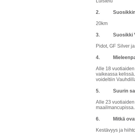
Luistelu
2.
Suosikki
20km
3.
Suosikki 
Pidot, GF Silver
4.
Mieleenpa
Alle 18 vuotiaiden
vaikeassa kelissä.
voideltiin Vauhdill
5.
Suurin sa
Alle 23 vuotiaiden
maailmancupissa.
6.
Mitkä ova
Kestävyys ja hiiht