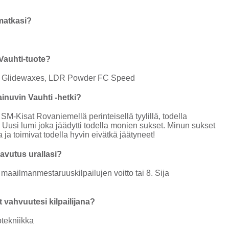
matkasi?
Vauhti-tuote?
 ja Glidewaxes, LDR Powder FC Speed
inuvin Vauhti -hetki?
 SM-Kisat Rovaniemellä perinteisellä tyylillä, todella
 Uusi lumi joka jäädytti todella monien sukset. Minun sukset
a ja toimivat todella hyvin eivätkä jäätyneet!
avutus urallasi?
 maailmanmestaruuskilpailujen voitto tai 8. Sija
t vahvuutesi kilpailijana?
otekniikka