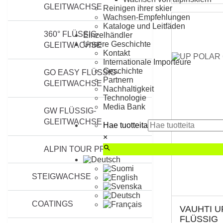
GLEITWACHSE
Reinigen ihrer skier
Wachsen-Empfehlungen
Kataloge und Leitfäden
360° FLÜSSIG-
Einzelhändler
Unsere Geschichte
GLEITWACHSE
Kontakt
Internationale Importeure
Geschichte
GO EASY FLÜSSIG-
Partnern
GLEITWACHSE
Nachhaltigkeit
Technologie
Media Bank
GW FLÜSSIG-
GLEITWACHSE
Hae tuotteita
×
ALPIN TOUR PRODUKTE
STEIGWACHSE
COATINGS
VAUHTI U
FLÜSSIG