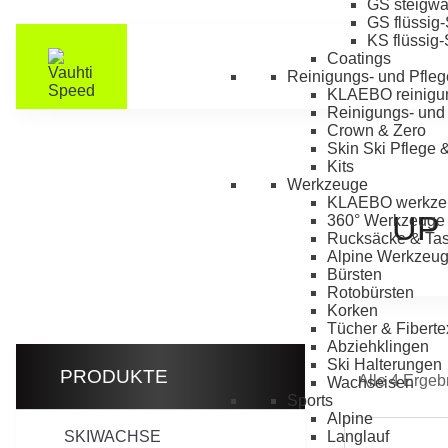
GS steigw
GS flüssig
KS flüssig
Coatings
Reinigungs- und Pfleg
KLAEBO reinigu
Reinigungs- und 
Crown & Zero
Skin Ski Pflege 
Kits
Werkzeuge
KLAEBO werkze
UP
360° Werkzeuge
Rucksäcke & Ta
Alpine Werkzeu
Bürsten
Rotobürsten
Korken
Tücher & Fiberte
Abziehklingen
Ski Halterungen
PRODUKTE
Alle 4 Erge
Wachseisen
Sports
Alpine
SKIWACHSE
Langlauf