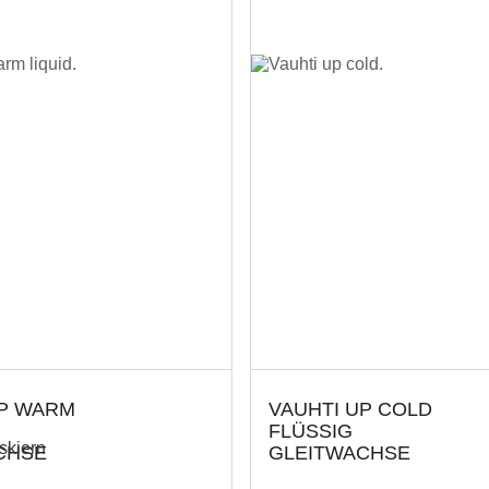
UP WARM
VAUHTI UP COLD
FLÜSSIG
skiern
CHSE
GLEITWACHSE