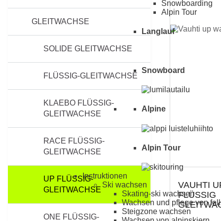
Snowboarding
Alpin Tour
GLEITWACHSE
Langlauf
SOLIDE GLEITWACHSE
Snowboard
FLÜSSIG-GLEITWACHSE
KLAEBO FLÜSSIG-
Alpine
GLEITWACHSE
RACE FLÜSSIG-
Alpin Tour
GLEITWACHSE
Instruktionen
UP FLÜSSIG-
VAUHTI 
Ski wachsen
GLEITWACHSE
Skating-ski wachsen
FLÜSSIG
Wachsen und pflege von fell
GLEITWA
Steigzone wachsen
ONE FLÜSSIG-
Wachsen von alpinskiern