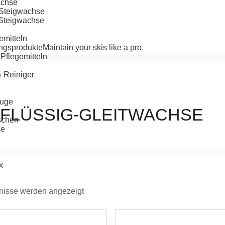
achse
-Steigwachse
-Steigwachse
emitteln
ngsprodukte
Maintain your skis like a pro.
Pflegemitteln
& Reiniger
uge
 FLÜSSIG-GLEITWACHSE
schen
ge
x
bnisse werden angezeigt