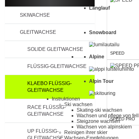
Langlauf
SKIWACHSE
GLEITWACHSE
Snowboard
SOLIDE GLEITWACHSE
SPEED
Alpine
FLÜSSIG-GLEITWACHSE
Alpin Tour
KLAEBO FLÜSSIG-
GLEITWACHSE
Instruktionen
Ski wachsen
RACE FLÜSSIG-
Skating-ski wachsen
GLEITWACHSE
Wachsen und pflege von fell
SPEED PRO
Steigzone wachsen
Wachsen von alpinskiern
UP FLÜSSIG-
Reinigen ihrer skier
GLEITWACHSE
Wachsen-Empfehlungen