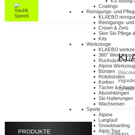
KS flüssig
Coatings
Reinigungs- und Pfleg
KLAEBO reinigu
Reinigungs- und 
Crown & Zero
Skin Ski Pflege 
Kits
Werkzeuge
KLAEBO werkze
KL
360° Werkzeuge
Rucksäcke & Ta
Alpine Werkzeu
Bürsten
Discove
Rotobürsten
ingredi
Korken
Tücher & Fiberte
for rec
Abziehklingen
Ski Halterungen
Wachseisen
Sports
Alpine
Langlauf
Snowboarding
Alpin Tour
PRODUKTE