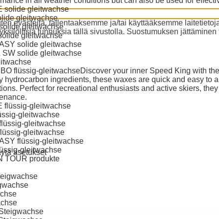
rmance in all weather conditions but can also be used for effect
solide gleitwachse
lide gleitwachse
n evästeitä, tallentaaksemme ja/tai käyttääksemme laitetietoj
olide gleitwachse
ksilöllisiä tunnuksia tällä sivustolla. Suostumuksen jättäminen ta
solide gleitwachse
SY solide gleitwachse
SW solide gleitwachse
eitwachse
O flüssig-gleitwachse
Discover your inner Speed King with the
ty hydrocarbon ingredients, these waxes are quick and easy to 
ions. Perfect for recreational enthusiasts and active skiers, the
enance.
flüssig-gleitwachse
üssig-gleitwachse
lüssig-gleitwachse
flüssig-gleitwachse
SY flüssig-gleitwachse
üssig-gleitwachse
ytä asetukset
N TOUR produkte
eigwachse
gwachse
achse
achse
-Steigwachse