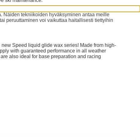
ive ski maintenance.
a. Näiden tekniikoiden hyväksyminen antaa meille
i peruuttaminen voi vaikuttaa haitallisesti tiettyihin
 new Speed liquid glide wax series! Made from high-
apply with guaranteed performance in all weather
y are also ideal for base preparation and racing