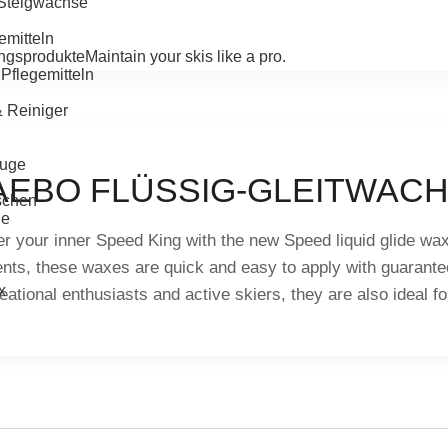
-Steigwachse
emitteln
ngsprodukte
Maintain your skis like a pro.
Pflegemitteln
& Reiniger
uge
AEBO FLÜSSIG-GLEITWAC
schen
ge
r your inner Speed King with the new Speed liquid glide wa
ents, these waxes are quick and easy to apply with guarante
x
reational enthusiasts and active skiers, they are also ideal 