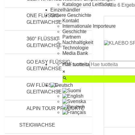
Kataloge und Leitfäden
Alle 6 Erge
Einzelhändler
Unsere Geschichte
ONE FLÜSSIG-
Kontakt
GLEITWACHSE
Internationale Importeure
Geschichte
Partnern
360° FLÜSSIG-
Nachhaltigkeit
GLEITWACHSE
Technologie
Media Bank
GO EASY FLÜSSIG-
Hae tuotteita
GLEITWACHSE
×
GW FLÜSSIG-
GLEITWACHSE
ALPIN TOUR PRODUKTE
STEIGWACHSE