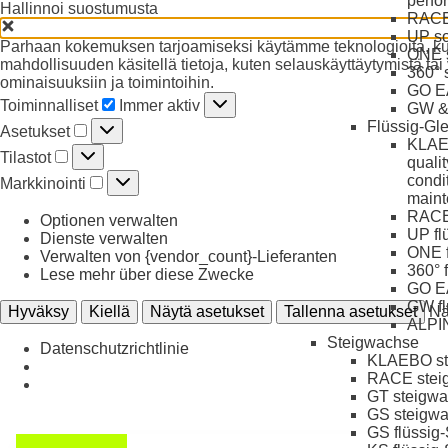
perfo
Hallinnoi suostumusta
RACE 
UP so
Parhaan kokemuksen tarjoamiseksi käytämme teknologioita, kute
ONE s
mahdollisuuden käsitellä tietoja, kuten selauskäyttäytymistä tai y
360° 
ominaisuuksiin ja toimintoihin.
GO EA
Toiminnalliset
Toiminnalliset
Immer aktiv
GW & 
Asetukset
Flüssig-Gl
Asetukset
KLAEB
Tilastot
Tilastot
quali
Markkinointi
condit
Markkinointi
maint
RACE 
Optionen verwalten
UP fl
Dienste verwalten
ONE f
Verwalten von {vendor_count}-Lieferanten
360° 
Lese mehr über diese Zwecke
GO EA
GW fl
Hyväksy
Kiellä
Näytä asetukset
Tallenna asetukset
Nä
ALPI
Steigwachse
Datenschutzrichtlinie
KLAEBO st
RACE stei
GT steigw
GS steigw
GS flüssig