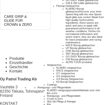
GO EASY solide gleitwachse
GW & SW solide gleitwachse
Flüssig-Gleitwachse
KLAEBO flüssig-
gleitwachse
Discover your inner
Speed King with the new Speed
CARE GRIP &
liquid glide wax series! Made from
high-quality hydrocarbon
GLIDE FÜR
ingredients, these waxes are
CROWN & ZERO
quick and easy to apply with
guaranteed performance in all
weather conditions. Perfect for
recreational enthusiasts and
active skiers, they are also ideal
for base preparation and racing
maintenance.
RACE flüssig-gleitwachse
UP flüssig-gleitwachse
ONE flüssig-gleitwachse
360° flüssig-gleitwachse
GO EASY flüssig-gleitwachse
Produkte
GW flüssig-gleitwachse
Einzelhändler
ALPIN TOUR produkte
Steigwachse
Geschichte
KLAEBO steigwachse
Kontakt
RACE steigwachse
GT steigwachse
GS steigwachse
Oy Patrol Trading Ab
GS flüssig-Steigwachse
KS flüssig-Steigwachse
Coatings
Vauhtitie 3
Reinigungs- und Pflegemitteln
KLAEBO reinigungsprodukte
Maintain your skis
82350 Tikkala, Tohmajärvi
like a pro.
Finland
Reinigungs- und Pflegemitteln
Crown & Zero
Skin Ski Pflege & Reiniger
KONTAKT
Kits