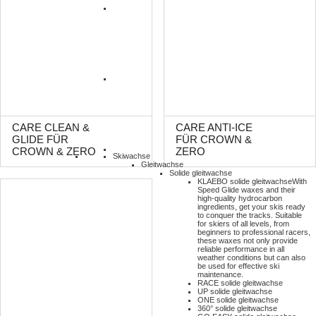
CARE CLEAN &
CARE ANTI-ICE
GLIDE FÜR
FÜR CROWN &
CROWN & ZERO
ZERO
Skiwachse
Gleitwachse
Solide gleitwachse
KLAEBO solide gleitwachse
With
Speed Glide waxes and their
high-quality hydrocarbon
ingredients, get your skis ready
to conquer the tracks. Suitable
for skiers of all levels, from
beginners to professional racers,
these waxes not only provide
reliable performance in all
weather conditions but can also
be used for effective ski
maintenance.
RACE solide gleitwachse
UP solide gleitwachse
ONE solide gleitwachse
360° solide gleitwachse