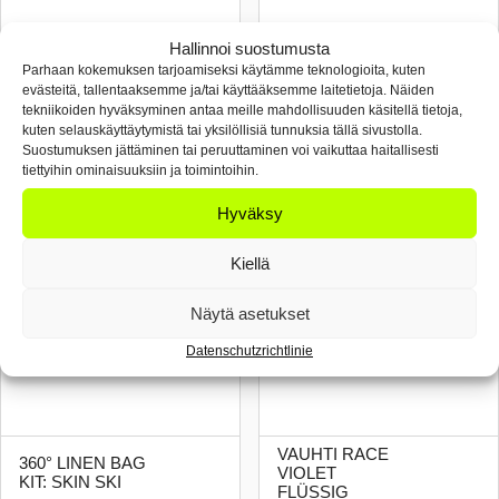
Hallinnoi suostumusta
Parhaan kokemuksen tarjoamiseksi käytämme teknologioita, kuten
PURE RACE
VAUHTI RACE
evästeitä, tallentaaksemme ja/tai käyttääksemme laitetietoja. Näiden
GREEN
MOS2 POWDER
tekniikoiden hyväksyminen antaa meille mahdollisuuden käsitellä tietoja,
STEUGWACHSE
kuten selauskäyttäytymistä tai yksilöllisiä tunnuksia tällä sivustolla.
Suostumuksen jättäminen tai peruuttaminen voi vaikuttaa haitallisesti
tiettyihin ominaisuuksiin ja toimintoihin.
Hyväksy
Kiellä
Näytä asetukset
Datenschutzrichtlinie
VAUHTI RACE
360° LINEN BAG
VIOLET
KIT: SKIN SKI
FLÜSSIG