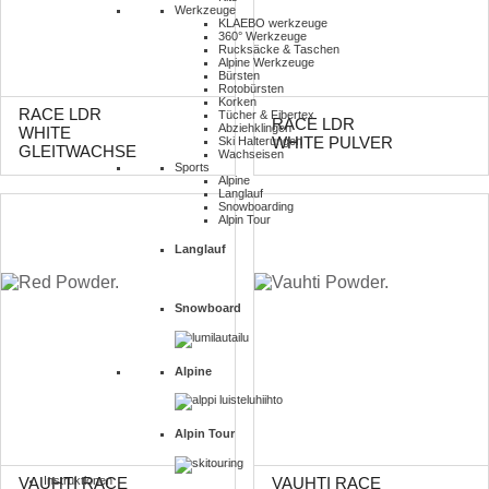
Werkzeuge
KLAEBO werkzeuge
360° Werkzeuge
Rucksäcke & Taschen
Alpine Werkzeuge
Bürsten
Rotobürsten
Korken
RACE LDR
Tücher & Fibertex
RACE LDR
Abziehklingen
WHITE
WHITE PULVER
Ski Halterungen
GLEITWACHSE
Wachseisen
Sports
Alpine
Langlauf
Snowboarding
Alpin Tour
Langlauf
Snowboard
Alpine
Alpin Tour
Instruktionen
VAUHTI RACE
VAUHTI RACE