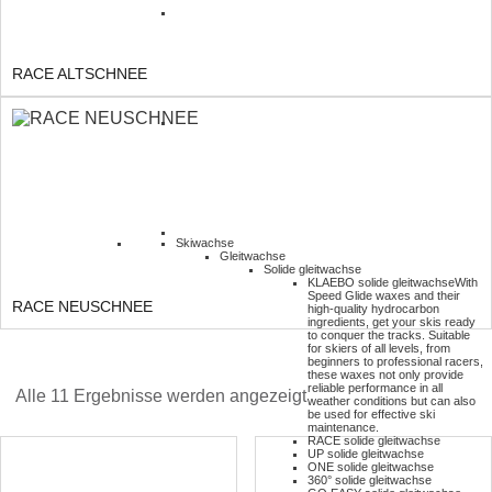
RACE ALTSCHNEE
Skiwachse
Gleitwachse
Solide gleitwachse
KLAEBO solide gleitwachse
With
Speed Glide waxes and their
RACE NEUSCHNEE
high-quality hydrocarbon
ingredients, get your skis ready
to conquer the tracks. Suitable
for skiers of all levels, from
beginners to professional racers,
these waxes not only provide
reliable performance in all
Alle 11 Ergebnisse werden angezeigt
weather conditions but can also
be used for effective ski
maintenance.
RACE solide gleitwachse
UP solide gleitwachse
ONE solide gleitwachse
360° solide gleitwachse