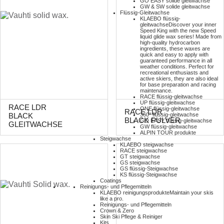
GO EASY solide gleitwachse
GW & SW solide gleitwachse
Flüssig-Gleitwachse
KLAEBO flüssig-
gleitwachse
Discover your inner
Speed King with the new Speed
liquid glide wax series! Made from
high-quality hydrocarbon
ingredients, these waxes are
quick and easy to apply with
guaranteed performance in all
weather conditions. Perfect for
recreational enthusiasts and
active skiers, they are also ideal
for base preparation and racing
maintenance.
RACE flüssig-gleitwachse
UP flüssig-gleitwachse
RACE LDR
ONE flüssig-gleitwachse
RACE LDR
360° flüssig-gleitwachse
BLACK
BLACK PULVER
GO EASY flüssig-gleitwachse
GLEITWACHSE
GW flüssig-gleitwachse
ALPIN TOUR produkte
Steigwachse
KLAEBO steigwachse
RACE steigwachse
GT steigwachse
GS steigwachse
GS flüssig-Steigwachse
KS flüssig-Steigwachse
Coatings
Reinigungs- und Pflegemitteln
KLAEBO reinigungsprodukte
Maintain your skis
like a pro.
Reinigungs- und Pflegemitteln
Crown & Zero
Skin Ski Pflege & Reiniger
Kits