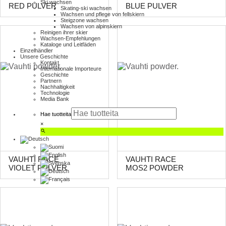
Ski wachsen
RED PULVER
BLUE PULVER
Skating-ski wachsen
Wachsen und pflege von fellskiern
Steigzone wachsen
Wachsen von alpinskiern
Reinigen ihrer skier
Wachsen-Empfehlungen
Kataloge und Leitfäden
Einzelhändler
Unsere Geschichte
Kontakt
Internationale Importeure
Geschichte
Partnern
Nachhaltigkeit
Technologie
Media Bank
Hae tuotteita
×
VAUHTI RACE
VAUHTI RACE
VIOLET PULVER
MOS2 POWDER