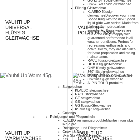
GO EASY solide gleitwachse
GW & SW solide gleitwachse
Flüssig-Gleitwachse
KLAEBO flüssig-
gleitwachse
Discover your inner
Speed King with the new Speed
VAUHTI UP
liquid glide wax series! Made from
high-quality hydrocarbon
UNIVERSAL
VAUHTI UP
ingredients, these waxes are
FLÜSSIG
POLAR FLÜSSIG
quick and easy to apply with
GLEITWACHSE
guaranteed performance in all
weather conditions. Perfect for
recreational enthusiasts and
active skiers, they are also ideal
for base preparation and racing
maintenance.
RACE flüssig-gleitwachse
UP flüssig-gleitwachse
ONE flüssig-gleitwachse
360° flüssig-gleitwachse
GO EASY flüssig-gleitwachse
GW flüssig-gleitwachse
ALPIN TOUR produkte
Steigwachse
KLAEBO steigwachse
RACE steigwachse
GT steigwachse
GS steigwachse
GS flüssig-Steigwachse
KS flüssig-Steigwachse
Coatings
Reinigungs- und Pflegemitteln
KLAEBO reinigungsprodukte
Maintain your skis
like a pro.
Reinigungs- und Pflegemitteln
Crown & Zero
VAUHTI UP
VAUHTI UP
Skin Ski Pflege & Reiniger
WARM WACHSE
COLD WACHSE
Kits