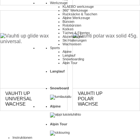
Werkzeuge
KLAEBO werkzeuge
360° Werkzeuge
Rucksäcke & Taschen
Alpine Werkzeuge
Bürsten
Rotobürsten
Korken
Tücher & Fibertex
Abziehklingen
Ski Halterungen
Wachseisen
Sports
Alpine
Langlauf
Snowboarding
Alpin Tour
Langlauf
Snowboard
VAUHTI UP
VAUHTI UP
UNIVERSAL
POLAR
WACHSE
WACHSE
Alpine
Alpin Tour
Instruktionen