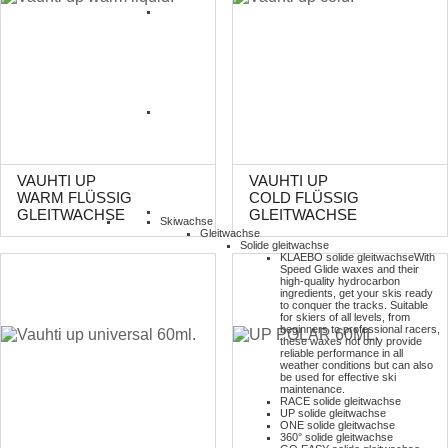
VAUHTI UP
VAUHTI UP
WARM FLÜSSIG
COLD FLÜSSIG
GLEITWACHSE
GLEITWACHSE
Skiwachse
Gleitwachse
Solide gleitwachse
KLAEBO solide gleitwachse
With
Speed Glide waxes and their
high-quality hydrocarbon
ingredients, get your skis ready
to conquer the tracks. Suitable
for skiers of all levels, from
beginners to professional racers,
these waxes not only provide
reliable performance in all
weather conditions but can also
be used for effective ski
maintenance.
RACE solide gleitwachse
UP solide gleitwachse
ONE solide gleitwachse
360° solide gleitwachse