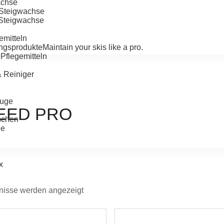
achse
-Steigwachse
-Steigwachse
emitteln
ngsprodukte
Maintain your skis like a pro.
Pflegemitteln
& Reiniger
uge
EED PRO
schen
ge
x
bnisse werden angezeigt