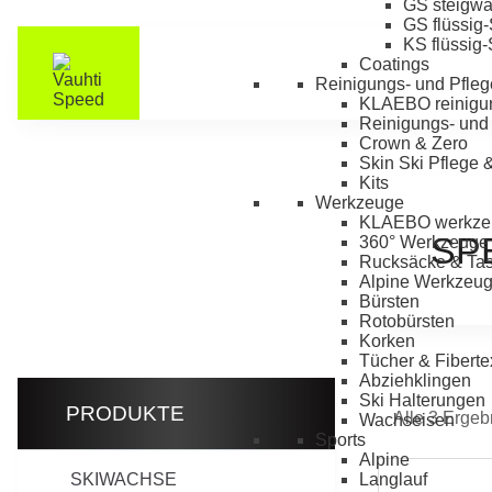
GS steigw
GS flüssig
KS flüssig
Coatings
Reinigungs- und Pfleg
KLAEBO reinigu
Reinigungs- und 
Crown & Zero
Skin Ski Pflege 
Kits
Werkzeuge
KLAEBO werkze
SP
360° Werkzeuge
Rucksäcke & Ta
Alpine Werkzeu
Bürsten
Rotobürsten
Korken
Tücher & Fiberte
Abziehklingen
Ski Halterungen
PRODUKTE
Alle 3 Erge
Wachseisen
Sports
Alpine
SKIWACHSE
Langlauf