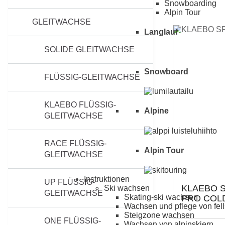
Snowboarding
Alpin Tour
GLEITWACHSE
Langlauf
SOLIDE GLEITWACHSE
Snowboard
FLÜSSIG-GLEITWACHSE
KLAEBO FLÜSSIG-
Alpine
GLEITWACHSE
RACE FLÜSSIG-
Alpin Tour
GLEITWACHSE
Instruktionen
UP FLÜSSIG-
KLAEBO 
Ski wachsen
GLEITWACHSE
Skating-ski wachsen
PRO COLD
Wachsen und pflege von fell
Steigzone wachsen
ONE FLÜSSIG-
Wachsen von alpinskiern