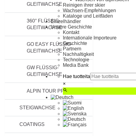
GLEITWACHSE
Reinigen ihrer skier
Wachsen-Empfehlungen
Kataloge und Leitfäden
360° FLÜSSIG-
Einzelhändler
Unsere Geschichte
GLEITWACHSE
Kontakt
Internationale Importeure
Geschichte
GO EASY FLÜSSIG-
Partnern
GLEITWACHSE
Nachhaltigkeit
Technologie
Media Bank
GW FLÜSSIG-
GLEITWACHSE
Hae tuotteita
×
ALPIN TOUR PRODUKTE
STEIGWACHSE
COATINGS