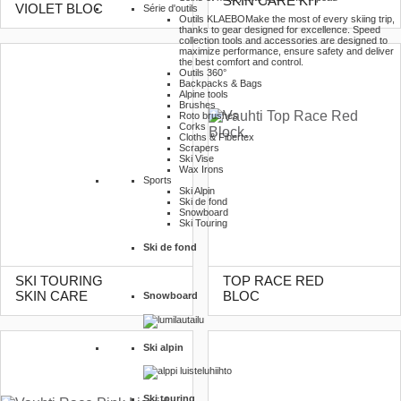
SKIN CARE KIT
VIOLET BLOC
Série d'outils
Outils KLAEBO
Make the most of every skiing trip,
thanks to gear designed for excellence. Speed
collection tools and accessories are designed to
maximize performance, ensure safety and deliver
the best comfort and control.
Outils 360°
Backpacks & Bags
Alpine tools
Brushes
Roto brushes
Corks
Cloths & Fibertex
Scrapers
Ski Vise
Wax Irons
Sports
Ski Alpin
Ski de fond
Snowboard
Ski Touring
Ski de fond
SKI TOURING
TOP RACE RED
SKIN CARE
BLOC
Snowboard
Ski alpin
Ski touring