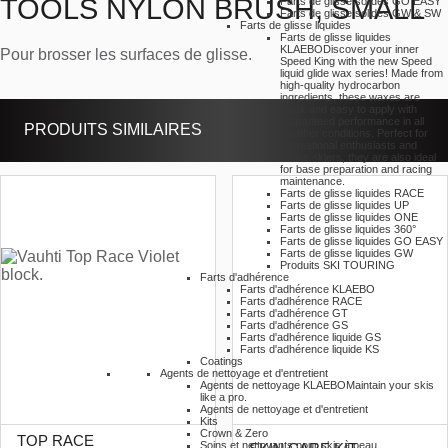
TOOLS NYLON BRUSH, SMALL
Farts de glisse solides GO EASY
Farts de glisse solides GW & SW
Farts de glisse liquides
Farts de glisse liquides
KLAEBO
Discover your inner
Pour brosser les surfaces de glisse.
Speed King with the new Speed
liquid glide wax series! Made from
high-quality hydrocarbon
ingredients, these waxes are
quick and easy to apply with
guaranteed performance in all
PRODUITS SIMILAIRES
weather conditions. Perfect for
recreational enthusiasts and
active skiers, they are also ideal
for base preparation and racing
maintenance.
Farts de glisse liquides RACE
Farts de glisse liquides UP
Farts de glisse liquides ONE
Farts de glisse liquides 360°
Farts de glisse liquides GO EASY
Farts de glisse liquides GW
Produits SKI TOURING
Farts d'adhérence
Farts d'adhérence KLAEBO
Farts d'adhérence RACE
Farts d'adhérence GT
Farts d'adhérence GS
Farts d'adhérence liquide GS
Farts d'adhérence liquide KS
Coatings
Agents de nettoyage et d'entretient
Agents de nettoyage KLAEBO
Maintain your skis
like a pro.
Agents de nettoyage et d'entretient
Kits
Crown & Zero
TOP RACE
Soins et nettoyants pour skis à peau