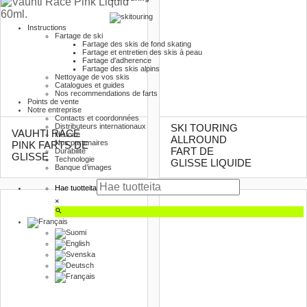
Instructions
Fartage de ski
Fartage des skis de fond skating
Fartage et entretien des skis à peau
Fartage d'adherence
Fartage des skis alpins
Nettoyage de vos skis
Catalogues et guides
Nos recommendations de farts
Points de vente
Notre entreprise
Contacts et coordonnées
Distributeurs internationaux
SKI TOURING
VAUHTI RACE
Histoire
ALLROUND
Nos partenaires
PINK FARTS DE
FART DE
Durabilité
GLISSE
Technologie
GLISSE LIQUIDE
Banque d’images
Hae tuotteita
×