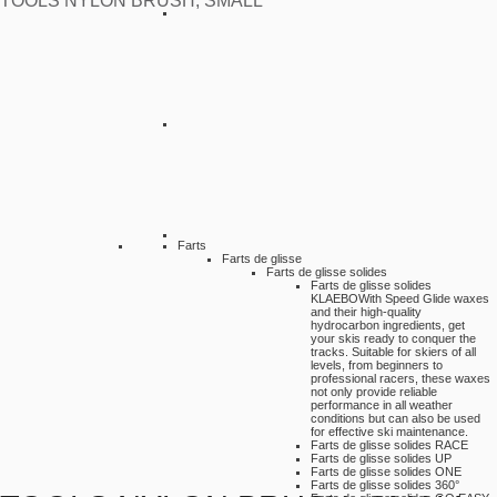
TOOLS NYLON BRUSH, SMALL
Farts
Farts de glisse
Farts de glisse solides
Farts de glisse solides
KLAEBO
With Speed Glide waxes
and their high-quality
hydrocarbon ingredients, get
your skis ready to conquer the
tracks. Suitable for skiers of all
levels, from beginners to
professional racers, these waxes
not only provide reliable
performance in all weather
conditions but can also be used
for effective ski maintenance.
Farts de glisse solides RACE
Farts de glisse solides UP
Farts de glisse solides ONE
Farts de glisse solides 360°