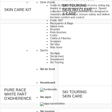
Série d'outils
SKI TOURING
Outils KLAEBO
Make the most of every skiing trip,
thanks to gear designed for excellence. Speed
SKIN CARE KIT
SKIN SKI CLEAN
collection tools and accessories are designed to
& CARE
maximize performance, ensure safety and deliver
the best comfort and control.
Outils 360°
Backpacks & Bags
Alpine tools
Brushes
Roto brushes
Corks
Cloths & Fibertex
Scrapers
Ski Vise
Wax Irons
Sports
Ski Alpin
Ski de fond
Snowboard
Ski Touring
Ski de fond
Snowboard
PURE RACE
SKI TOURING
WHITE FART
SKIN CARE
Ski alpin
D’ADHERENCE
Ski touring