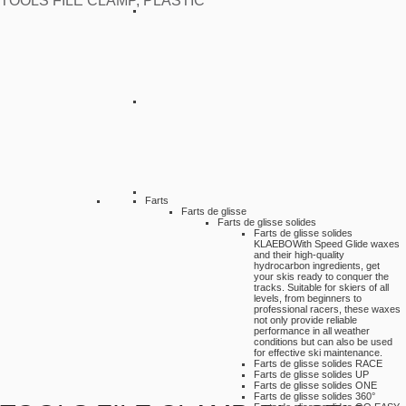
TOOLS FILE CLAMP, PLASTIC
Farts
Farts de glisse
Farts de glisse solides
Farts de glisse solides
KLAEBO
With Speed Glide waxes
and their high-quality
hydrocarbon ingredients, get
your skis ready to conquer the
tracks. Suitable for skiers of all
levels, from beginners to
professional racers, these waxes
not only provide reliable
performance in all weather
conditions but can also be used
for effective ski maintenance.
Farts de glisse solides RACE
Farts de glisse solides UP
Farts de glisse solides ONE
Farts de glisse solides 360°