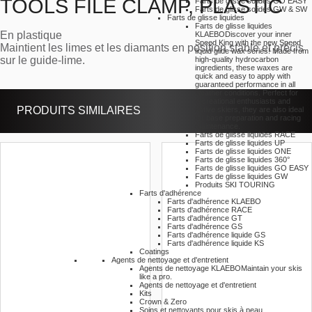
TOOLS FILE CLAMP, PLASTIC
Farts de glisse solides GO EASY
Farts de glisse solides GW & SW
Farts de glisse liquides
Farts de glisse liquides
En plastique
KLAEBO
Discover your inner
Speed King with the new Speed
Maintient les limes et les diamants en position stable et précis
liquid glide wax series! Made from
sur le guide-lime.
high-quality hydrocarbon
ingredients, these waxes are
quick and easy to apply with
guaranteed performance in all
weather conditions. Perfect for
recreational enthusiasts and
PRODUITS SIMILAIRES
active skiers, they are also ideal
for base preparation and racing
maintenance.
Farts de glisse liquides RACE
Farts de glisse liquides UP
Farts de glisse liquides ONE
Farts de glisse liquides 360°
Farts de glisse liquides GO EASY
Farts de glisse liquides GW
Produits SKI TOURING
Farts d'adhérence
Farts d'adhérence KLAEBO
Farts d'adhérence RACE
Farts d'adhérence GT
Farts d'adhérence GS
Farts d'adhérence liquide GS
Farts d'adhérence liquide KS
Coatings
Agents de nettoyage et d'entretient
Agents de nettoyage KLAEBO
Maintain your skis
like a pro.
Agents de nettoyage et d'entretient
Kits
Crown & Zero
Soins et nettoyants pour skis à peau