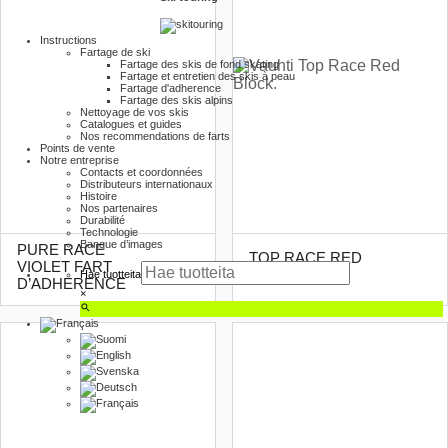
Instructions
Fartage de ski
Fartage des skis de fond skating
Fartage et entretien des skis à peau
Fartage d'adherence
Fartage des skis alpins
Nettoyage de vos skis
Catalogues et guides
Nos recommendations de farts
Points de vente
Notre entreprise
Contacts et coordonnées
Distributeurs internationaux
Histoire
Nos partenaires
Durabilité
Technologie
Banque d’images
PURE RACE
TOP RACE RED
VIOLET FART
BLOC
Hae tuotteita
D’ADHERENCE
×