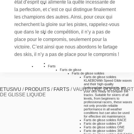
état d’esprit qui alimente la quête incessante de
la perfection, et c’est ce qui distingue finalement
les champions des autres. Ainsi, pour ceux qui
recherchent la gloire sur les pistes, rappelez-vous
que dans le ski de compétition, il n’y a pas de
place pour le compromis, seulement pour la
victoire. C’est ainsi que nous abordons le fartage
des skis, il n’y a pas de place pour le compromis !
Farts
Farts de glisse
Farts de glisse solides
Farts de glisse solides
KLAEBO
With Speed Glide waxes
and their high-quality
hydrocarbon ingredients, get
ETUSIVU
/
PRODUITS
/
FARTS
/
VAUHTI ONE POLAR FART
your skis ready to conquer the
DE GLISSE LIQUIDE
tracks. Suitable for skiers of all
levels, from beginners to
professional racers, these waxes
not only provide reliable
performance in all weather
conditions but can also be used
for effective ski maintenance.
Farts de glisse solides RACE
Farts de glisse solides UP
Farts de glisse solides ONE
Farts de glisse solides 360°