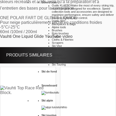
skieurs récréatifs et actifs ainsi qu’à la préparation et à
Série d'outils
Outils KLAEBO
Make the most of every skiing trip,
l’entretien des bases pour la compétition
thanks to gear designed for excellence. Speed
collection tools and accessories are designed to
maximize performance, ensure safety and deliver
ONE POLAR FART DE GLISSE LIQUIDE
the best comfort and control.
Outils 360°
Pour neige particulièrement sèche en conditions froides
Backpacks & Bags
-5°C/-25°C
Alpine tools
Brushes
60ml /100ml / 200ml
Roto brushes
Vauhti One Liquid Glide YouTube video
Corks
Cloths & Fibertex
Scrapers
Ski Vise
Wax Irons
Sports
PRODUITS SIMILAIRES
Ski Alpin
Ski de fond
Snowboard
Ski Touring
Ski de fond
Snowboard
Ski alpin
Ski touring