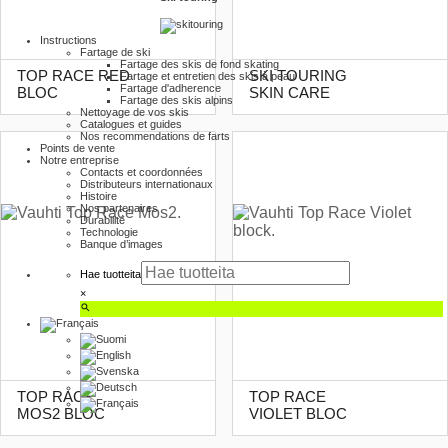
Instructions
Fartage de ski
Fartage des skis de fond skating
TOP RACE RED
SKI TOURING
Fartage et entretien des skis à peau
Fartage d'adherence
BLOC
SKIN CARE
Fartage des skis alpins
Nettoyage de vos skis
Catalogues et guides
Nos recommendations de farts
Points de vente
Notre entreprise
Contacts et coordonnées
Distributeurs internationaux
Histoire
Nos partenaires
Durabilité
Technologie
Banque d’images
Hae tuotteita
×
TOP RACE
TOP RACE
MOS2 BLOC
VIOLET BLOC