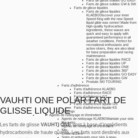
Farts de glisse solides GO EASY
Farts de glisse solides GW & SW
Farts de glisse liquides
Farts de glisse liquides
KLAEBO
Discover your inner
Speed King with the new Speed
liquid glide wax series! Made from
high-quality hydrocarbon
ingredients, these waxes are
quick and easy to apply with
guaranteed performance in all
weather conditions. Perfect for
recreational enthusiasts and
active skiers, they are also ideal
for base preparation and racing
maintenance.
Farts de glisse liquides RACE
Farts de glisse liquides UP
Farts de glisse liquides ONE
Farts de glisse liquides 360°
Farts de glisse liquides GO EASY
Farts de glisse liquides GW
Produits SKI TOURING
Farts d'adhérence
Farts d'adhérence KLAEBO
Farts d'adhérence RACE
Farts d'adhérence GT
VAUHTI ONE POLAR FART DE
Farts d'adhérence GS
Farts d'adhérence liquide GS
GLISSE LIQUIDE
Farts d'adhérence liquide KS
Coatings
Agents de nettoyage et d'entretient
Agents de nettoyage KLAEBO
Maintain your skis
like a pro.
Les farts de glisse
VAUHTI ONE
sont à base d’ingrédients
Agents de nettoyage et d'entretient
Kits
hydrocarbonés de haute qualité. Les farts sont destinés aux
Crown & Zero
Soins et nettoyants pour skis à peau