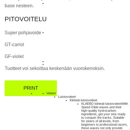
base nesteen.
PITOVOITELU
Super pohjavoide
GT-carrot
GF-violet
Tuotteet voi sekoittaa keskenään vuorokerroksin.
PRINT
Voiteet
Luistovoiteet
Kiinteät luistovoiteet
KLAEBO kiinteät luistovoiteet
With
Speed Glide waxes and their
high-quality hydrocarbon
ingredients, get your skis ready
to conquer the tracks. Suitable
for skiers of all levels, from
beginners to professional racers,
these waxes not only provide