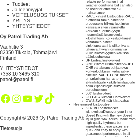
reliable performance in all
Tuotteet
weather conditions but can also
Jälleenmyyjät
be used for effective ski
maintenance.
VOITELUSUOSITUKSET
RACE kiinteät luistovoiteet
RACE
YRITYS
tuotteissa raaka-aineet on
prosessoitu hiilivetyliuottimien
YHTEYSTIEDOT
kanssa ja siten valmistettu
korkean suorituskyvyn
nestemäisiä luistovoiteita
Oy Patrol Trading Ab
kilpahiihtoon. Korkealuokkaiset
vaharaaka-aineet,
sinkkistearaatti ja silikonivaha
Vauhtitie 3
takaavat hyvän toiminnan ja
82350 Tikkala, Tohmajärvi
kulutuskestävyyden kaikissa
sääolosuhteissa
Finland
UP kiinteät luistovoiteet
ONE kiinteät luistovoiteet
VAUHTI
YHTEYSTIEDOT
ONE vahaluistot pohjautuvat
korkealuokkaisiin vaharaaka-
+358 10 3465 310
aineisiin. VAUHTI ONE tuotteet
patrol@patrol.fi
on tarkoitettu harraste- ja
aktiivihiihtäjille kaikille lumilaaduille
sekä kilpahiihtäjille suksien
perushuoltoon.
360° luistovoiteet
Facebook
Instagram
YouTube
Twitter
TikTok
GO EASY kiinteät luistovoiteet
GW & SW kiinteät luistovahat
Nestemäiset luistovoiteet
KLAEBO nestemäiset
luistovoiteet
Discover your inner
Speed King with the new Speed
Copyright © 2026 Oy Patrol Trading Ab
liquid glide wax series! Made from
high-quality hydrocarbon
ingredients, these waxes are
Tietosuoja
quick and easy to apply with
guaranteed performance in all