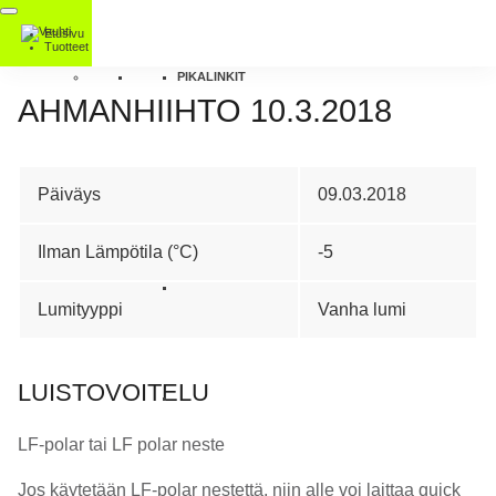
Etusivu
Tuotteet
PIKALINKIT
AHMANHIIHTO 10.3.2018
Päiväys
09.03.2018
Ilman Lämpötila (°C)
-5
Lumityyppi
Vanha lumi
LUISTOVOITELU
LF-polar tai LF polar neste
Jos käytetään LF-polar nestettä, niin alle voi laittaa quick