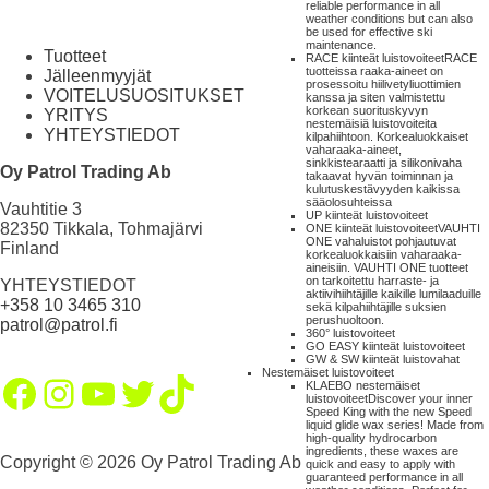
reliable performance in all
weather conditions but can also
be used for effective ski
maintenance.
Tuotteet
RACE kiinteät luistovoiteet
RACE
tuotteissa raaka-aineet on
Jälleenmyyjät
prosessoitu hiilivetyliuottimien
VOITELUSUOSITUKSET
kanssa ja siten valmistettu
korkean suorituskyvyn
YRITYS
nestemäisiä luistovoiteita
YHTEYSTIEDOT
kilpahiihtoon. Korkealuokkaiset
vaharaaka-aineet,
sinkkistearaatti ja silikonivaha
Oy Patrol Trading Ab
takaavat hyvän toiminnan ja
kulutuskestävyyden kaikissa
sääolosuhteissa
Vauhtitie 3
UP kiinteät luistovoiteet
82350 Tikkala, Tohmajärvi
ONE kiinteät luistovoiteet
VAUHTI
ONE vahaluistot pohjautuvat
Finland
korkealuokkaisiin vaharaaka-
aineisiin. VAUHTI ONE tuotteet
on tarkoitettu harraste- ja
YHTEYSTIEDOT
aktiivihiihtäjille kaikille lumilaaduille
+358 10 3465 310
sekä kilpahiihtäjille suksien
perushuoltoon.
patrol@patrol.fi
360° luistovoiteet
GO EASY kiinteät luistovoiteet
GW & SW kiinteät luistovahat
Nestemäiset luistovoiteet
Facebook
Instagram
YouTube
Twitter
TikTok
KLAEBO nestemäiset
luistovoiteet
Discover your inner
Speed King with the new Speed
liquid glide wax series! Made from
high-quality hydrocarbon
ingredients, these waxes are
Copyright © 2026 Oy Patrol Trading Ab
quick and easy to apply with
guaranteed performance in all