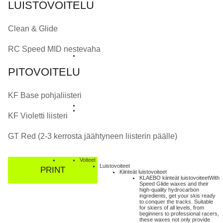
LUISTOVOITELU
Clean & Glide
RC Speed MID nestevaha
PITOVOITELU
KF Base pohjaliisteri
KF Violetti liisteri
GT Red (2-3 kerrosta jäähtyneen liisterin päälle)
Voiteet
Luistovoiteet
PRINT
Kiinteät luistovoiteet
KLAEBO kiinteät luistovoiteet
With
Speed Glide waxes and their
high-quality hydrocarbon
ingredients, get your skis ready
to conquer the tracks. Suitable
for skiers of all levels, from
beginners to professional racers,
these waxes not only provide