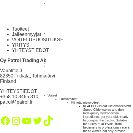
Tuotteet
Jälleenmyyjät
VOITELUSUOSITUKSET
YRITYS
YHTEYSTIEDOT
Oy Patrol Trading Ab
Vauhtitie 3
82350 Tikkala, Tohmajärvi
Finland
YHTEYSTIEDOT
Voiteet
+358 10 3465 310
Luistovoiteet
patrol@patrol.fi
Kiinteät luistovoiteet
KLAEBO kiinteät luistovoiteet
With
Speed Glide waxes and their
high-quality hydrocarbon
Facebook
Instagram
YouTube
Twitter
TikTok
ingredients, get your skis ready
to conquer the tracks. Suitable
for skiers of all levels, from
beginners to professional racers,
these waxes not only provide