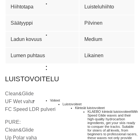
Hiihtotapa
Luisteluhiihto
Säätyyppi
Pilvinen
Ladun kovuus
Medium
Lumen puhtaus
Likainen
LUISTOVOITELU
Clean&Glide
Voiteet
UF Wet vaha
Luistovoiteet
Kiinteät luistovoiteet
FC Speed LDR pulveri
KLAEBO kiinteät luistovoiteet
With
Speed Glide waxes and their
high-quality hydrocarbon
PURE:
ingredients, get your skis ready
to conquer the tracks. Suitable
Clean&Glide
for skiers of all levels, from
beginners to professional racers,
Up Polar vaha
these waxes not only provide