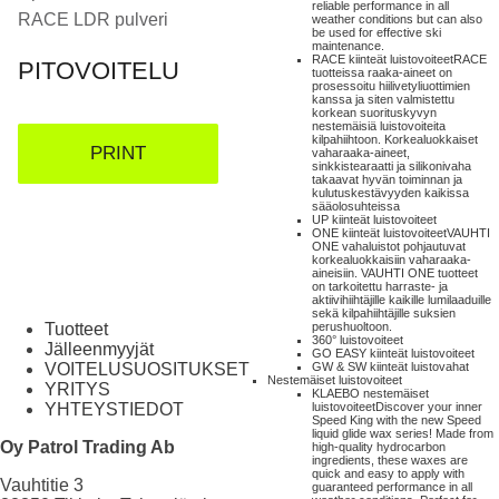
reliable performance in all
RACE LDR pulveri
weather conditions but can also
be used for effective ski
maintenance.
RACE kiinteät luistovoiteet
RACE
PITOVOITELU
tuotteissa raaka-aineet on
prosessoitu hiilivetyliuottimien
kanssa ja siten valmistettu
korkean suorituskyvyn
nestemäisiä luistovoiteita
kilpahiihtoon. Korkealuokkaiset
PRINT
vaharaaka-aineet,
sinkkistearaatti ja silikonivaha
takaavat hyvän toiminnan ja
kulutuskestävyyden kaikissa
sääolosuhteissa
UP kiinteät luistovoiteet
ONE kiinteät luistovoiteet
VAUHTI
ONE vahaluistot pohjautuvat
korkealuokkaisiin vaharaaka-
aineisiin. VAUHTI ONE tuotteet
on tarkoitettu harraste- ja
aktiivihiihtäjille kaikille lumilaaduille
sekä kilpahiihtäjille suksien
Tuotteet
perushuoltoon.
360° luistovoiteet
Jälleenmyyjät
GO EASY kiinteät luistovoiteet
VOITELUSUOSITUKSET
GW & SW kiinteät luistovahat
Nestemäiset luistovoiteet
YRITYS
KLAEBO nestemäiset
YHTEYSTIEDOT
luistovoiteet
Discover your inner
Speed King with the new Speed
liquid glide wax series! Made from
Oy Patrol Trading Ab
high-quality hydrocarbon
ingredients, these waxes are
quick and easy to apply with
Vauhtitie 3
guaranteed performance in all