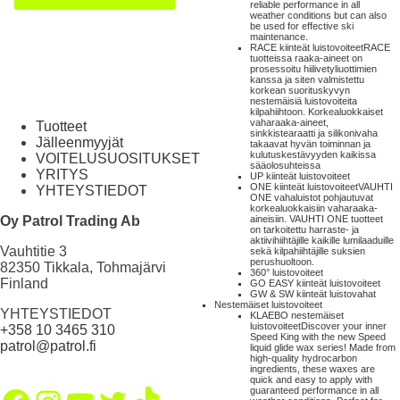
reliable performance in all
weather conditions but can also
be used for effective ski
maintenance.
RACE kiinteät luistovoiteet
RACE
tuotteissa raaka-aineet on
prosessoitu hiilivetyliuottimien
kanssa ja siten valmistettu
korkean suorituskyvyn
nestemäisiä luistovoiteita
kilpahiihtoon. Korkealuokkaiset
vaharaaka-aineet,
Tuotteet
sinkkistearaatti ja silikonivaha
Jälleenmyyjät
takaavat hyvän toiminnan ja
kulutuskestävyyden kaikissa
VOITELUSUOSITUKSET
sääolosuhteissa
YRITYS
UP kiinteät luistovoiteet
ONE kiinteät luistovoiteet
VAUHTI
YHTEYSTIEDOT
ONE vahaluistot pohjautuvat
korkealuokkaisiin vaharaaka-
Oy Patrol Trading Ab
aineisiin. VAUHTI ONE tuotteet
on tarkoitettu harraste- ja
aktiivihiihtäjille kaikille lumilaaduille
Vauhtitie 3
sekä kilpahiihtäjille suksien
perushuoltoon.
82350 Tikkala, Tohmajärvi
360° luistovoiteet
Finland
GO EASY kiinteät luistovoiteet
GW & SW kiinteät luistovahat
Nestemäiset luistovoiteet
YHTEYSTIEDOT
KLAEBO nestemäiset
luistovoiteet
Discover your inner
+358 10 3465 310
Speed King with the new Speed
patrol@patrol.fi
liquid glide wax series! Made from
high-quality hydrocarbon
ingredients, these waxes are
quick and easy to apply with
guaranteed performance in all