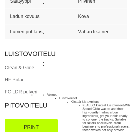
Säätyyppi
Pilvinen
Ladun kovuus
Kova
Lumen puhtaus
Vähän likainen
LUISTOVOITELU
Clean & Glide
HF Polar
FC LDR pulveri
Voiteet
Luistovoiteet
Kiinteät luistovoiteet
PITOVOITELU
KLAEBO kiinteät luistovoiteet
With
Speed Glide waxes and their
high-quality hydrocarbon
ingredients, get your skis ready
to conquer the tracks. Suitable
for skiers of all levels, from
PRINT
beginners to professional racers,
these waxes not only provide