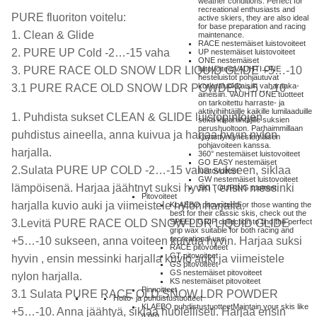
weather conditions. Perfect for
recreational enthusiasts and
PURE fluoriton voitelu:
active skiers, they are also ideal
for base preparation and racing
1. Clean & Glide
maintenance.
RACE nestemäiset luistovoiteet
2. PURE UP Cold -2…-15 vaha
UP nestemäiset luistovoiteet
ONE nestemäiset
3. PURE RACE OLD SNOW LDR LIQUID GLIDE +5…-10
luitovoiteet
VAUHTI ONE
nesteluistot pohjautuvat
korkealuokkaisiin vaharaaka-
3.1 PURE RACE OLD SNOW LDR POWDER +5…-10
aineisiin. VAUHTI ONE tuotteet
on tarkoitettu harraste- ja
aktiivihiihtäjille kaikille lumilaaduille
1. Puhdista sukset CLEAN & GLIDE luistopintojen
sekä kilpahiihtäjille suksien
perushuoltoon. Parhaimmillaan
puhdistus aineella, anna kuivua ja harjaa hvyin nylon
käytettynä nestemäisen
pohjavoiteen kanssa.
harjalla.
360° nestemäiset luistovoiteet
GO EASY nestemäiset
2.Sulata PURE UP COLD -2…-15 vaha sukseen, siklaa
luistovoiteet
GW nestemäiset luistovoiteet
lämpöisenä. Harjaa jäähtnyt suksi hyvin , ensin messinki
SKI TOURING tuotteet
Pitovoiteet
harjalla kuvio auki ja viimeistele nylon harjalla.
KLAEBO pitovoiteet
For those wanting the
best for their classic skis, check out the
3.Levitä PURE RACE OLD SNOW LDR LIQUID GLIDE
SPEED GRIP collection to find the perfect
grip wax suitable for both racing and
recreational use.
+5…-10 sukseen, anna voiteen kuivua hyvin. Harjaa suksi
RACE pitovoiteet
GT pitovoiteet
hyvin , ensin messinki harjalla kuvio auki ja viimeistele
GS pitovoiteet
GS nestemäiset pitovoiteet
nylon harjalla.
KS nestemäiset pitovoiteet
Pinnoitteet
3.1 Sulata PURE RACE OLD SNOW LDR POWDER
Hoito- ja puhdistustuotteet
KLAEBO puhdistustuotteet
Maintain your skis like
+5…-10. Anna jäähtyä, siklaa huolelliseti. Harjaa ensin
a pro.