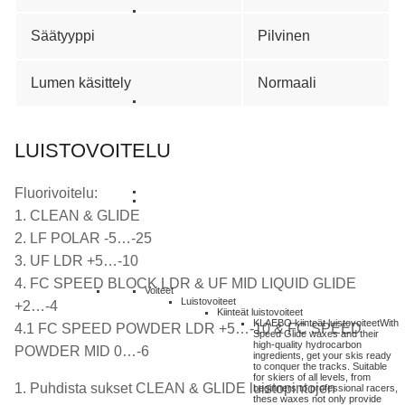
Säätyyppi
Pilvinen
Lumen käsittely
Normaali
LUISTOVOITELU
Fluorivoitelu:
1. CLEAN & GLIDE
2. LF POLAR -5…-25
3. UF LDR +5…-10
4. FC SPEED BLOCK LDR & UF MID LIQUID GLIDE
Voiteet
Luistovoiteet
+2…-4
Kiinteät luistovoiteet
KLAEBO kiinteät luistovoiteet
With
4.1 FC SPEED POWDER LDR +5…-10 & FC SPEED
Speed Glide waxes and their
high-quality hydrocarbon
POWDER MID 0…-6
ingredients, get your skis ready
to conquer the tracks. Suitable
for skiers of all levels, from
1. Puhdista sukset CLEAN & GLIDE luistopintojen
beginners to professional racers,
these waxes not only provide