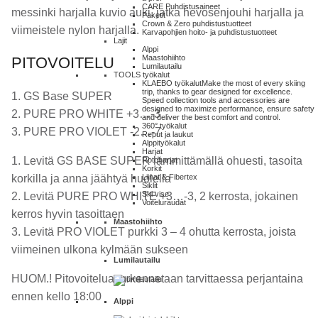
CARE Puhdistusaineet
messinki harjalla kuvio auki, jatka hevosenjouhi harjalla ja
Paketit
Crown & Zero puhdistustuotteet
viimeistele nylon harjalla.
Karvapohjien hoito- ja puhdistustuotteet
Lajit
Alppi
Maastohiihto
PITOVOITELU
Lumilautailu
TOOLS työkalut
KLAEBO työkalut
Make the most of every skiing
trip, thanks to gear designed for excellence.
1. GS Base SUPER
Speed collection tools and accessories are
designed to maximize performance, ensure safety
2. PURE PRO WHITE +3…-3
and deliver the best comfort and control.
360° työkalut
3. PURE PRO VIOLET -2…-7
Reput ja laukut
Alppityökalut
Harjat
1. Levitä GS BASE SUPER lämmittämällä ohuesti, tasoita
Rotoharjat
Korkit
korkilla ja anna jäähtyä huolella
Liinat & Fibertex
Siklit
Ski vise
2. Levitä PURE PRO WHITE +3…-3, 2 kerrosta, jokainen
Voiteluraudat
kerros hyvin tasoittaen
Maastohiihto
3. Levitä PRO VIOLET purkki 3 – 4 ohutta kerrosta, joista
viimeinen ulkona kylmään sukseen
Lumilautailu
HUOM.! Pitovoitelua tarkennetaan tarvittaessa perjantaina
ennen kello 18:00
Alppi