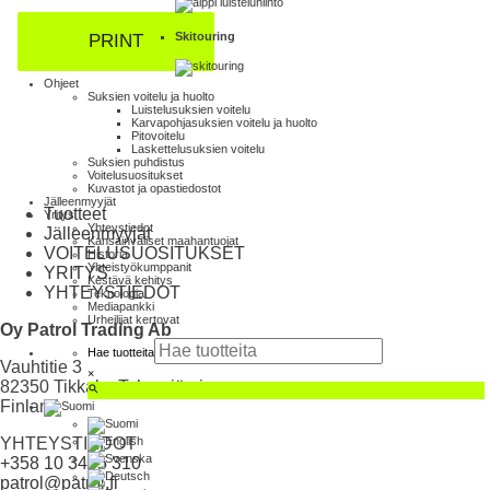
Skitouring
PRINT
Ohjeet
Suksien voitelu ja huolto
Luistelu­suksien voitelu
Karva­pohja­suksien voitelu ja huolto
Pito­voitelu
Laskettelu­suksien voitelu
Suksien puhdistus
Voitelusuositukset
Kuvastot ja opas­tiedostot
Jälleenmyyjät
Tuotteet
Yritys
Yhteystiedot
Jälleenmyyjät
Kansainväliset maahantuojat
VOITELUSUOSITUKSET
Historia
Yhteistyökumppanit
YRITYS
Kestävä kehitys
YHTEYSTIEDOT
Teknologia
Mediapankki
Urheilijat kertovat
Oy Patrol Trading Ab
Hae tuotteita
Vauhtitie 3
×
82350 Tikkala, Tohmajärvi
Finland
YHTEYSTIEDOT
+358 10 3465 310
patrol@patrol.fi