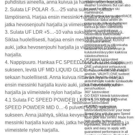
puhdistus aineella, anna kuivua ja harjaa nylon harjalla.
reliable performance in all
weather conditions but can also
2. Sulata LF POLAR -5…-25 vaha sukseen, siklaa
be used for effective ski
maintenance.
RACE kiinteät luistovoiteet
RACE
lämpöisenä. Harjaa ensin messinki harjalla kuvio auki,
tuotteissa raaka-aineet on
prosessoitu hiilivetyliuottimien
jatka hevosenjouhi harjalla ja viimeistele nylon harjalla.
kanssa ja siten valmistettu
korkean suorituskyvyn
3. Sulata UF LDR +5…-10 vaha sukseen, anna jäähtyä.
nestemäisiä luistovoiteita
kilpahiihtoon. Korkealuokkaiset
Siklaa huolellisesti, harjaa ensin messinki harjalla kuvio
vaharaaka-aineet,
sinkkistearaatti ja silikonivaha
auki, jatka hevosenjouhi harjalla ja viimeistele nylon
takaavat hyvän toiminnan ja
kulutuskestävyyden kaikissa
harjalla.
sääolosuhteissa
UP kiinteät luistovoiteet
4. Nappipuuro. Hankaa FC SPEED BLOCK LDR nappi
ONE kiinteät luistovoiteet
VAUHTI
ONE vahaluistot pohjautuvat
sukseen, levitä UF MID LIQUID GLIDE +2…-4 neste napin
korkealuokkaisiin vaharaaka-
aineisiin. VAUHTI ONE tuotteet
sekaan huolellisesti. Anna kuivua riittävän hyvin. Harjaa
on tarkoitettu harraste- ja
aktiivihiihtäjille kaikille lumilaaduille
ensin messinki harjalla kuvio auki, jatka hevosenjouhi
sekä kilpahiihtäjille suksien
perushuoltoon.
harjalla ja viimeistele nylon harjalla.
360° luistovoiteet
GO EASY kiinteät luistovoiteet
4.1 Sulata FC SPEED POWDER LDR +5…-10 & FC
GW & SW kiinteät luistovahat
Nestemäiset luistovoiteet
KLAEBO nestemäiset
SPEED POWDER MID 0…-6 pulverit 50/50 sekaisin
luistovoiteet
Discover your inner
Speed King with the new Speed
sukseen. Anna jäähtyä, siklaa kevyesti. Harjaa ensin
liquid glide wax series! Made from
high-quality hydrocarbon
messinki harjalla kuvio auki, jatka hevosenjouhi harjalla ja
ingredients, these waxes are
quick and easy to apply with
viimeistele nylon harjalla.
guaranteed performance in all