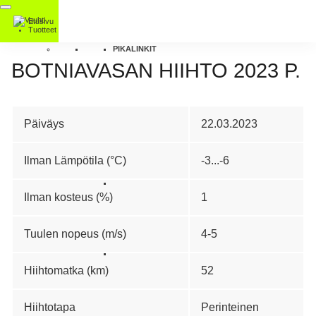
Etusivu
Tuotteet
PIKALINKIT
BOTNIAVASAN HIIHTO 2023 P.
Päiväys
22.03.2023
Ilman Lämpötila (°C)
-3...-6
Ilman kosteus (%)
1
Tuulen nopeus (m/s)
4-5
Hiihtomatka (km)
52
Hiihtotapa
Perinteinen